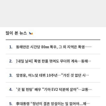
많이 본 뉴스
동해안은 시간당 80㎜ 폭우, 그 외 지역은 폭염…‘극과 극 날씨’
1.
[내일 날씨] 폭염 한풀 꺾여도 무더위 계속⋯동해안 이틀 연속 비
2.
임영웅, 어느덧 데뷔 10주년⋯"가진 것 없던 시절, 내 앞엔 20명의 팬뿐"
3.
'굿 윌 헌팅' 배우 "기아 EV2 덕분에 살아"…교통사고 후 안전성 극찬
4.
李대통령 “청년이 결혼 망설이는 일 없어야...제도상 불이익 조사”
5.