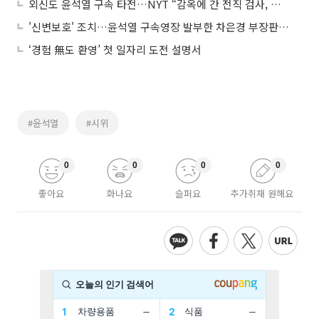
외신도 윤석열 구속 타전…NYT “감옥에 간 전직 검사, 극적인 몰락”
'신변보호' 조치…윤석열 구속영장 발부한 차은경 부장판사는 누구?
‘경험 無도 환영’ 첫 일자리 도전 설명서
#윤석열
#시위
0
0
0
0
좋아요
화나요
슬퍼요
추가취재 원해요