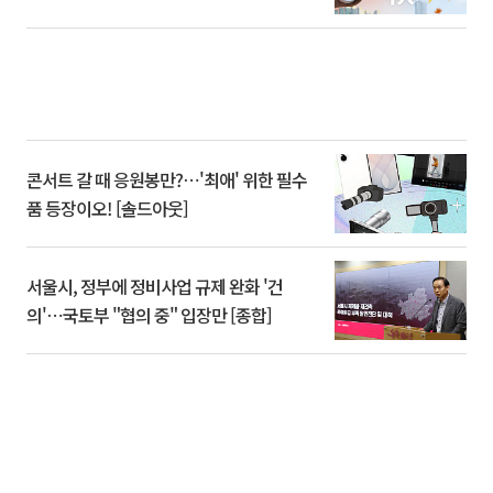
콘서트 갈 때 응원봉만?⋯'최애' 위한 필수
품 등장이오! [솔드아웃]
서울시, 정부에 정비사업 규제 완화 '건
의'⋯국토부 "협의 중" 입장만 [종합]