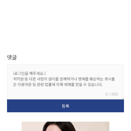
댓글
0 / 300