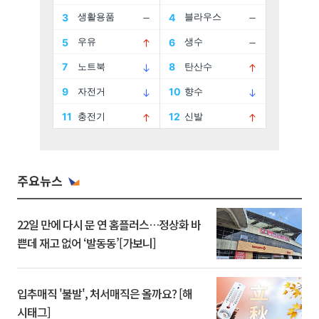
주요뉴스
22일 만에 다시 문 연 홈플러스…정상화 바
쁜데 재고 없어 ‘발동동’[가보니]
입추매직 '불발', 처서매직은 올까요? [해
시태그]