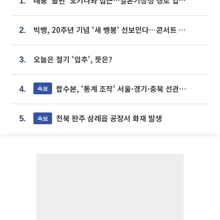
태풍 '돌핀' 오키나와 접근…일본기상청 경로 업데이트
1.
빅뱅, 20주년 기념 '새 뱅봉' 선보인다⋯콘서트 앞두고 팝업 개최
2.
오늘은 절기 '입추', 뜻은?
3.
합수본, '통계 조작' 서울·경기·충북 선관위 등 추가 압수수색
속보
4.
전북 완주 삼례읍 공장서 화재 발생
속보
5.