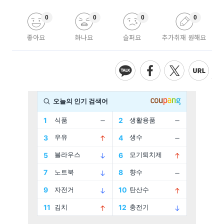
0
0
0
0
좋아요
화나요
슬퍼요
추가취재 원해요