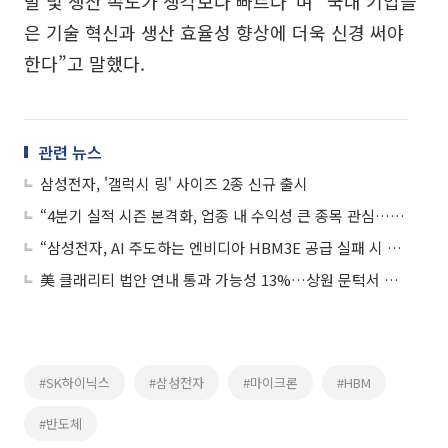
발 및 생산 속도가 생각보다 빠르다”며 “국내 기업들
은 기술 혁신과 생산 효율성 향상에 더욱 신경 써야
한다”고 말했다.
관련 뉴스
삼성전자, '갤럭시 링' 사이즈 2종 신규 출시
“4분기 실적 시즌 본격화, 업종 내 수익성 큰 종목 관심…SK하이닉스 추천”
“삼성전자, AI 주도하는 엔비디아 HBM3E 공급 실패 시 V자 반등 어려워…목표가↓”
美 클래리티 법안 연내 통과 가능성 13%…상원 문턱서 제동
#SK하이닉스
#삼성전자
#마이크론
#HBM
#반도체