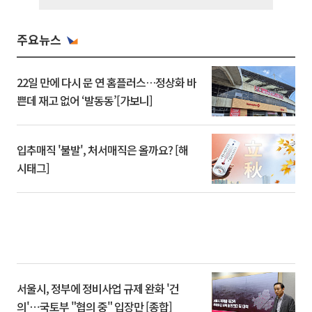
주요뉴스
22일 만에 다시 문 연 홈플러스…정상화 바
쁜데 재고 없어 ‘발동동’[가보니]
입추매직 '불발', 처서매직은 올까요? [해
시태그]
서울시, 정부에 정비사업 규제 완화 '건
의'⋯국토부 "협의 중" 입장만 [종합]