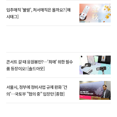
입추매직 '불발', 처서매직은 올까요? [해
시태그]
콘서트 갈 때 응원봉만?⋯'최애' 위한 필수
품 등장이오! [솔드아웃]
서울시, 정부에 정비사업 규제 완화 '건
의'⋯국토부 "협의 중" 입장만 [종합]