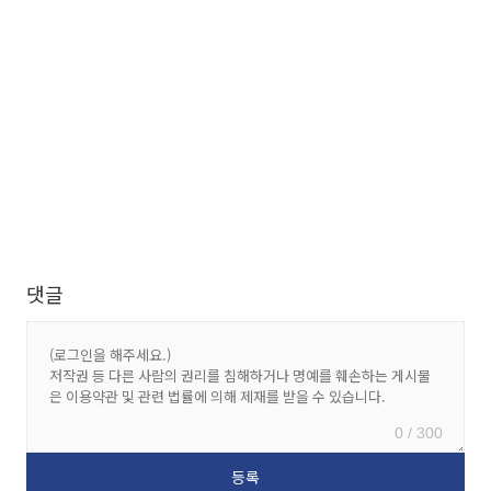
댓글
0 / 300