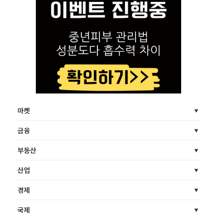
마켓
금융
부동산
산업
경제
국제