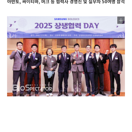
아반토, 싸이티바, 머크 등 협력사 경영진 및 실무자 50여명 참석