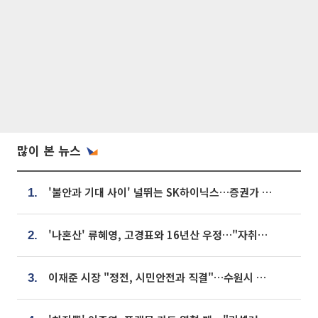
많이 본 뉴스
'불안과 기대 사이' 널뛰는 SK하이닉스…증권가 "HBM4·LTA 기반 펀터멘털 견고"
1.
'나혼산' 류혜영, 고경표와 16년산 우정…"자취방서 부모님과 마주쳐"
2.
이재준 시장 "정전, 시민안전과 직결"…수원시 비상대응체계 가동
3.