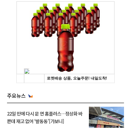
주요뉴스
22일 만에 다시 문 연 홈플러스…정상화 바
쁜데 재고 없어 ‘발동동’[가보니]