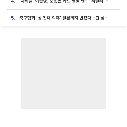
'차쥐뿔' 이준영, 포켓몬 카드 열혈 팬⋯"리셀러 처단할 것"
4.
축구협회 '성 접대 의혹' 일본까지 번졌다…日 심판 실명 공개
5.