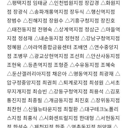
△평택지점 임태균 △인천법원지점 장갑경 △화원지
점 장광식 △송파개롱역지점 장두식 △행신역지점
장범수 △진해지점 장원수 △기흥구청지점 장진호
△태전동지점 전명숙 △상계역지점 정삼근 △마들역
지점 정성재 △내손동지점 정현정 △강남구청역지점
정혜원 △아라역종합금융센터 조배연 △연수중앙지
점 조병무 △광교상현역지점 조선희 △안산사동지점
조현욱 △등촌역지점 조형준 △수유동지점 조혜숙
△둔산갤러리아지점 채은아 △명동역지점 최광재 △
압구정중앙지점 최권희 △퇴계로지점 최성원 △서초
무지개지점 최승빈 △강동구청역지점 최용석 △김포
통진지점 최종필 △개금동지점 최진호 △장위동지점
최찬현 △신월뉴타운지점 최철환 △대구테크노폴리
스지점 최홍식 △시화센트럴지점 한대형 △서현동지
점 한성수 △제천지점 한종 △역촌동지점 허양재 △