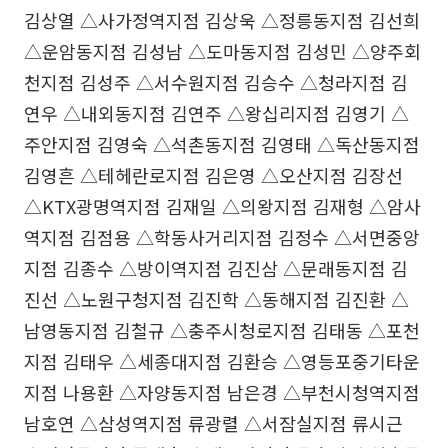
김상열 △사가정역지점 김상욱 △정릉동지점 김선희
△운암동지점 김성남 △도마동지점 김성민 △양주회
천지점 김성주 △서수원지점 김승수 △청라지점 김
연우 △내외동지점 김연주 △왕십리지점 김영기 △
주안지점 김영숙 △석촌동지점 김영태 △독산동지점
김영흔 △테헤란로지점 김은영 △오산지점 김장선
△KTX광명역지점 김재일 △의왕지점 김재형 △암사
역지점 김점용 △학동사거리지점 김정수 △서면중앙
지점 김종수 △방이역지점 김진삼 △문래동지점 김
진선 △노원구청지점 김진학 △동해지점 김진환 △
남영동지점 김철규 △충주시청로지점 김태동 △포천
지점 김태우 △세종대지점 김환승 △영등포중기타운
지점 나용환 △자양동지점 남은경 △부천시청역지점
남호연 △삼성역지점 류광렬 △서잠실지점 류시근