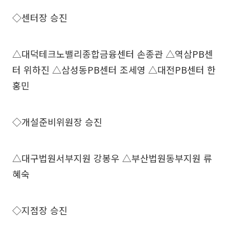
◇센터장 승진
△대덕테크노밸리종합금융센터 손종관 △역삼PB센
터 위하진 △삼성동PB센터 조세영 △대전PB센터 한
홍민
◇개설준비위원장 승진
△대구법원서부지원 강봉우 △부산법원동부지원 류
혜숙
◇지점장 승진