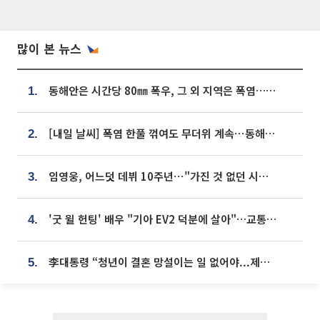
많이 본 뉴스
동해안은 시간당 80㎜ 폭우, 그 외 지역은 폭염…‘극과 극 날씨’
1.
[내일 날씨] 폭염 한풀 꺾여도 무더위 계속⋯동해안 이틀 연속 비
2.
임영웅, 어느덧 데뷔 10주년⋯"가진 것 없던 시절, 내 앞엔 20명의 팬뿐"
3.
'굿 윌 헌팅' 배우 "기아 EV2 덕분에 살아"…교통사고 후 안전성 극찬
4.
李대통령 “청년이 결혼 망설이는 일 없어야...제도상 불이익 조사”
5.