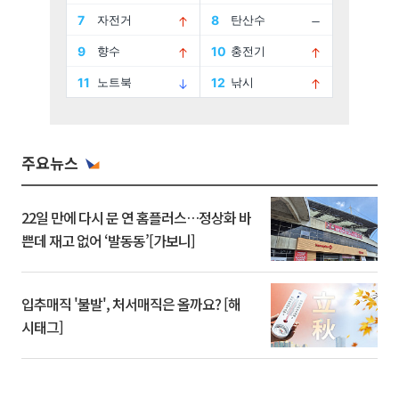
주요뉴스
22일 만에 다시 문 연 홈플러스…정상화 바
쁜데 재고 없어 ‘발동동’[가보니]
입추매직 '불발', 처서매직은 올까요? [해
시태그]