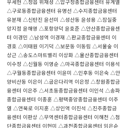
우세현 △정읍 위재성 △압구정종합금융센터 유계열
△구로동종합금융센터 유명선 △수지종합금융센터
유분재 △신탄진 윤선미 △성산동 윤성용 △잠실중
앙지점 윤해영 △포항양덕 윤호준 △안산종합금융센
터 이경민 △남성역 이경재 △판교종합금융센터 이
경호 △이태원 이기덕 △보문동 이동림 △서울숲 이
상근 △송도스마트밸리 이상화 △울산종합금융센터
이수정 △신월동 이영순 △마곡종합금융센터 이용석
△구월동종합금융센터 이윤미 △인후동 이은숙 △안
양비산동 이은이 △굽은다리역 이은정 △창원종합금
융센터 이은주 △서초동종합금융센터 이인석 △송파
종합금융센터 이종훈 △평택중앙종합금융센터 이주
열 △연북로 이지훈 △상인역 이진석 △진주종합금
융센터 이판상 △무역센터종합금융센터 이해천 △첨
단종합금융센터 이현미 △과천종합금융센터 임은순