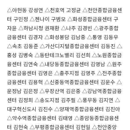
△아현동 강성연 △천호역 고정균 △천안종합금융센
터 구민정 △첸나이 구범모 △화성종합금융센터 구
자윤 △하남시청 권재환 △나주 김경빈 △광주종합
금융센터 김경자 △화성봉담 김남중 △통영 김동우
△속초 김동준 △가산디지털종합금융센터 김동진 △
홍성 김병숙 △동탄테크노밸리 김선희 △노원종합금
융센터 김연숙 △내당동종합금융센터 김영남 △원주
종합금융센터 김영은 △충주지점 김영주 △전주종합
금융센터 김용혁 △신중동역종합금융센터 김운수 △
운정남 김은정 △우장산역 김은중 △강남역종합금융
센터 김정희 △송도지점 김주필 △풍무동 김지연 △
대구혁신도시 김진수 △양재역종합금융센터 김진아
△약수역종합금융센터 김태영 △종암동종합금융센
터 김현숙 △부평종합금융센터 김현일 △천안중앙