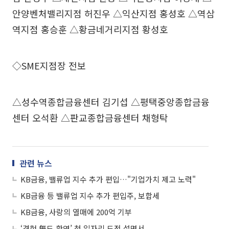
안양벤처밸리지점 허진우 △익산지점 홍성호 △역삼
역지점 홍승훈 △황금네거리지점 황성호
◇SME지점장 전보
△성수역종합금융센터 김기섭 △평택중앙종합금융
센터 오석환 △판교종합금융센터 채형탁
관련 뉴스
KB금융, 밸류업 지수 추가 편입…"기업가치 제고 노력"
KB금융 등 밸류업 지수 추가 편입주, 보합세
KB금융, 사랑의 열매에 200억 기부
‘경험 無도 환영’ 첫 일자리 도전 설명서