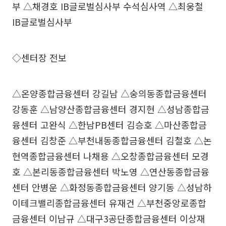
부 △채경호 IB글로벌심사부 수석심사역 △최웅철
IB글로벌심사부
◇센터장 전보
△온양종합금융센터 강길남 △숭의동종합금융센터
강동훈 △남양산종합금융센터 경지현 △성남종합금
융센터 고완식 △한남PB센터 김승호 △마산종합금
융센터 김창준 △부천내동종합금융센터 김철호 △논
현역종합금융센터 나채용 △오창종합금융센터 모경
호 △본리동종합금융센터 박노영 △연산동종합금융
센터 안병운 △화정동종합금융센터 양기동 △성남하
이테크밸리종합금융센터 유재건 △부천중앙로종합
금융센터 이남규 △대구3공단종합금융센터 이상재