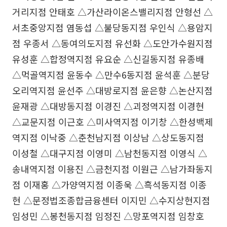
거리지점 안태호 △가산라이온스밸리지점 안형선 △
서초중앙지점 염동섭 △불당동지점 우인식 △용암지
점 우종서 △동여의도지점 유선화 △도안가수원지점
유성훈 △합정역지점 유요순 △신길동지점 유종배
△먹골역지점 윤동수 △만수6동지점 윤석훈 △분당
오리역지점 윤선주 △대방로지점 윤은향 △논산지점
윤재광 △대방동지점 이경진 △괴정역지점 이경현
△교문지점 이근호 △미사역지점 이기창 △한성백제
역지점 이낙중 △춘천남지점 이상남 △상도동지점
이성철 △대구지점 이영미 △남천동지점 이영식 △
송내역지점 이용진 △금천지점 이원근 △남가좌동지
점 이재홍 △가양역지점 이종욱 △흑석동지점 이종
현 △문정법조종합금융센터 이지민 △수지상현지점
임성민 △봉천동지점 임정진 △망포역지점 임창호