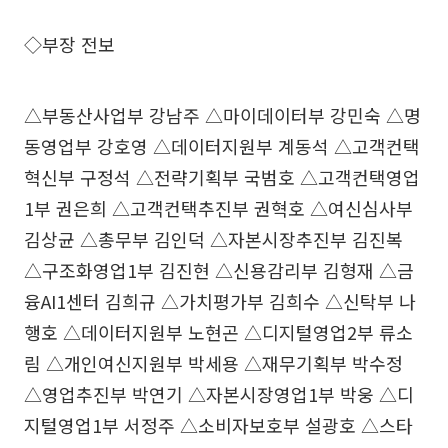
◇부장 전보
△부동산사업부 강남주 △마이데이터부 강민숙 △명
동영업부 강호영 △데이터지원부 계동석 △고객컨택
혁신부 구정석 △전략기획부 국범호 △고객컨택영업
1부 권은희 △고객컨택추진부 권혁호 △여신심사부
김상균 △총무부 김인덕 △자본시장추진부 김진복
△구조화영업1부 김진현 △신용감리부 김형재 △금
융AI1센터 김희규 △가치평가부 김희수 △신탁부 나
행호 △데이터지원부 노현곤 △디지털영업2부 류소
림 △개인여신지원부 박세용 △재무기획부 박수정
△영업추진부 박연기 △자본시장영업1부 박웅 △디
지털영업1부 서정주 △소비자보호부 설광호 △스타