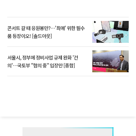
콘서트 갈 때 응원봉만?⋯'최애' 위한 필수
품 등장이오! [솔드아웃]
서울시, 정부에 정비사업 규제 완화 '건
의'⋯국토부 "협의 중" 입장만 [종합]