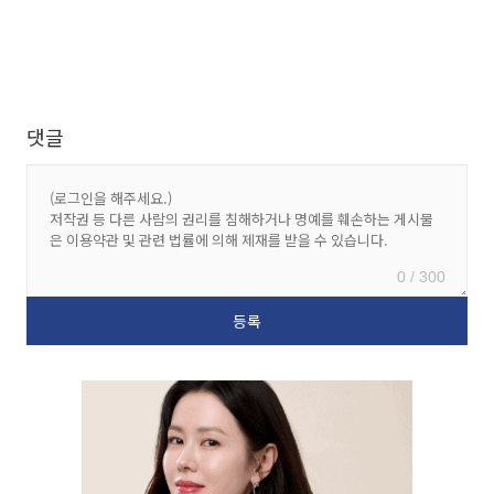
댓글
0 / 300