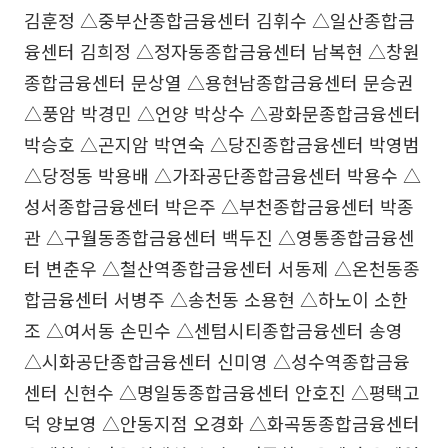
김훈정 △중부산종합금융센터 김휘수 △일산종합금
융센터 김희정 △정자동종합금융센터 남복현 △창원
종합금융센터 문상열 △용현남종합금융센터 문승권
△풍암 박경민 △언양 박상수 △광화문종합금융센터
박승호 △곤지암 박연숙 △당진종합금융센터 박영범
△당정동 박용배 △가좌공단종합금융센터 박용수 △
성서종합금융센터 박은주 △부천종합금융센터 박종
관 △구월동종합금융센터 백두진 △영통종합금융센
터 변춘우 △철산역종합금융센터 서동제 △온천동종
합금융센터 서병주 △송천동 소용현 △하노이 소한
조 △여서동 손민수 △센텀시티종합금융센터 송영
△시화공단종합금융센터 신미영 △성수역종합금융
센터 신현수 △명일동종합금융센터 안호진 △평택고
덕 양보영 △안동지점 오경화 △화곡동종합금융센터