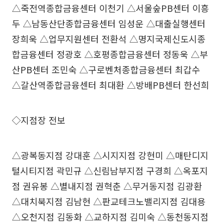
△죽전역종합금융센터 이천기 △서울숲PB센터 이흥
두 △남동산단종합금융센터 임성운 △대출실행센터
장희욱 △업무지원센터 전환석 △명지국제신도시종
합금융센터 정광호 △호평종합금융센터 정동욱 △부
산PB센터 조민숙 △구로벤처종합금융센터 최갑수
△갈산역종합금융센터 최대환 △방배PB센터 한선희
◇지점장 전보
△광복동지점 강대훈 △시지지점 강현미 △매탄디지
털시티지점 곽민규 △신림남부지점 구경희 △옥포지
점 권유봉 △별내지점 권혁춘 △무거동지점 김광환
△대치북지점 김남현 △판교테크노밸리지점 김대용
△오천지점 김동화 △교하지점 김미숙 △동천동지점