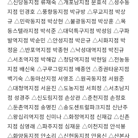
△신당동지점 류재숙 △개포남지점 문효석 △성수동
지점 민경호 △풍향동지점 박규방 △무교지점 박상
규 △민락동지점 박상현 △불광동지점 박상훈 △목
동스텔라지점 박석준 △대덕특구지점 박성임 △구파
발역지점 박순민 △안성지점 박은규 △시화지점 박
정윤 △반포역지점 박종현 △낙성대역지점 박진규
△서초역지점 박해갑 △청담역지점 박현일 △전농동
지점 배신욱 △구루그람지점 배종언 △증권타운지점
백기숙 △동마산지점 서영조 △원곡동지점 서원준
△대청역지점 서윤진 △도농지점 서희정 △서초남지
점 성경주 △신도림지점 손상관 △춘천지점 손정호
△둔촌역지점 송명진 △송도센트럴파크지점 신난주
△왕십리역지점 신미나 △화정역지점 신재갑 △신촌
지점 심영래 △파주지점 심재윤 △이천지점 안석봉
△화양동지점 안소리 △신현동지점 안용신 △산본사