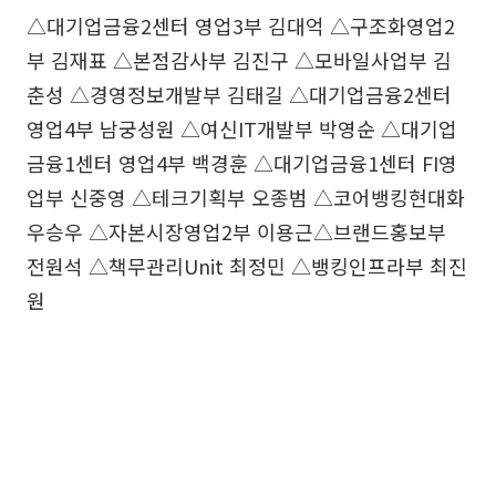
△대기업금융2센터 영업3부 김대억 △구조화영업2
부 김재표 △본점감사부 김진구 △모바일사업부 김
춘성 △경영정보개발부 김태길 △대기업금융2센터
영업4부 남궁성원 △여신IT개발부 박영순 △대기업
금융1센터 영업4부 백경훈 △대기업금융1센터 FI영
업부 신중영 △테크기획부 오종범 △코어뱅킹현대화
우승우 △자본시장영업2부 이용근△브랜드홍보부
전원석 △책무관리Unit 최정민 △뱅킹인프라부 최진
원