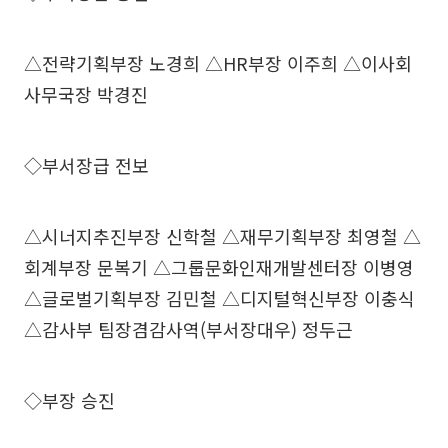
△전략기획부장 노경희 △HR부장 이주희 △이사회
사무국장 박경진
◇부서장급 전보
△시너지추진부장 신학철 △재무기획부장 최영철 △
회계부장 문복기 △그룹문화인재개발센터장 이병영
△글로벌기획부장 김민철 △디지털혁신부장 이충식
△감사부 팀장겸감사역(부서장대우) 정두근
◇부장 승진