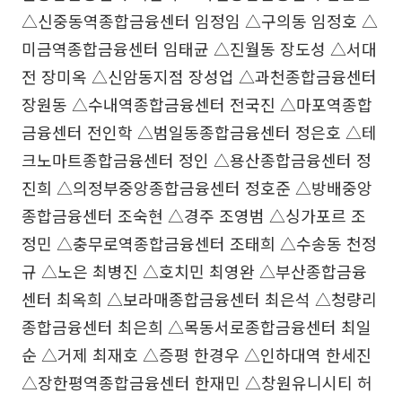
△신중동역종합금융센터 임정임 △구의동 임정호 △
미금역종합금융센터 임태균 △진월동 장도성 △서대
전 장미옥 △신암동지점 장성업 △과천종합금융센터
장원동 △수내역종합금융센터 전국진 △마포역종합
금융센터 전인학 △범일동종합금융센터 정은호 △테
크노마트종합금융센터 정인 △용산종합금융센터 정
진희 △의정부중앙종합금융센터 정호준 △방배중앙
종합금융센터 조숙현 △경주 조영범 △싱가포르 조
정민 △충무로역종합금융센터 조태희 △수송동 천정
규 △노은 최병진 △호치민 최영완 △부산종합금융
센터 최옥희 △보라매종합금융센터 최은석 △청량리
종합금융센터 최은희 △목동서로종합금융센터 최일
순 △거제 최재호 △증평 한경우 △인하대역 한세진
△장한평역종합금융센터 한재민 △창원유니시티 허