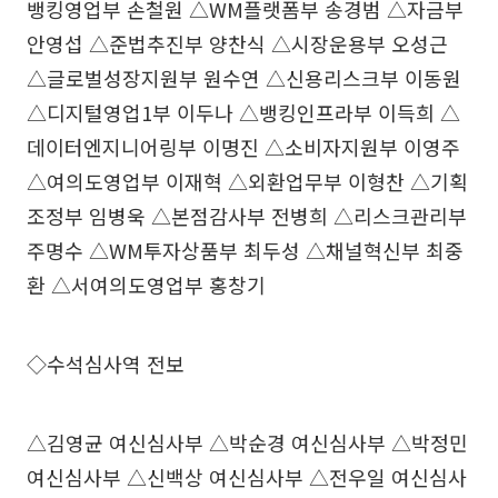
뱅킹영업부 손철원 △WM플랫폼부 송경범 △자금부
안영섭 △준법추진부 양찬식 △시장운용부 오성근
△글로벌성장지원부 원수연 △신용리스크부 이동원
△디지털영업1부 이두나 △뱅킹인프라부 이득희 △
데이터엔지니어링부 이명진 △소비자지원부 이영주
△여의도영업부 이재혁 △외환업무부 이형찬 △기획
조정부 임병욱 △본점감사부 전병희 △리스크관리부
주명수 △WM투자상품부 최두성 △채널혁신부 최중
환 △서여의도영업부 홍창기
◇수석심사역 전보
△김영균 여신심사부 △박순경 여신심사부 △박정민
여신심사부 △신백상 여신심사부 △전우일 여신심사