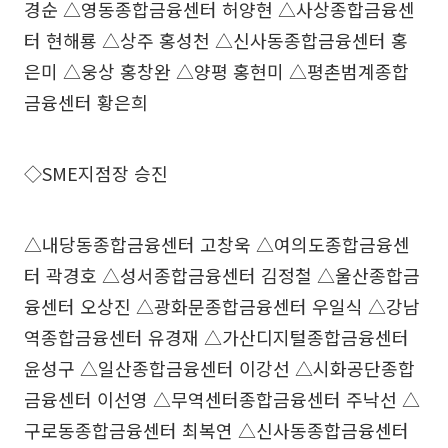
경순 △영동종합금융센터 허양현 △사상종합금융센
터 현해룡 △상주 홍성천 △신사동종합금융센터 홍
은미 △웅상 홍창완 △양평 홍현미 △평촌범계종합
금융센터 황은희
◇SME지점장 승진
△내당동종합금융센터 고창욱 △여의도종합금융센
터 곽경호 △성서종합금융센터 김정철 △울산종합금
융센터 오상진 △광화문종합금융센터 우일식 △강남
역종합금융센터 유경재 △가산디지털종합금융센터
윤성구 △일산종합금융센터 이강선 △시화공단종합
금융센터 이선영 △무역센터종합금융센터 주낙선 △
구로동종합금융센터 최복연 △신사동종합금융센터