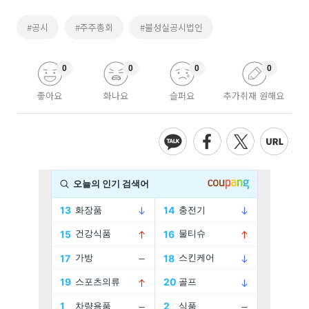
#공시
#주주총회
#불성실공시법인
0
0
0
0
좋아요
화나요
슬퍼요
추가취재 원해요