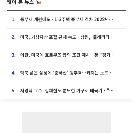
많이 본 뉴스
종부세 개편에도…1·3주택 종부세 격차 2028년부터 확대
1.
미국, 가상자산 포괄 규제 속도…상원, ‘클래리티법’ 9월 절차투표 추진
2.
이란, 미국에 호르무즈 합의 조건 제시…美 “경기 아직 안 끝나” [종합]
3.
맥북 품은 삼성에 ‘중국산’ 맹추격⋯커지는 노트북 OLED 시장
4.
서경덕 교수, 김희철도 분노한 거꾸로 태극기⋯"엉터리는 아냐, 아쉬울 뿐"
5.