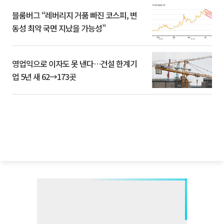
블룸버그 “레버리지 거품 빠진 코스피, 변
동성 최악 국면 지났을 가능성”
영업익으로 이자도 못 낸다…건설 한계기
업 5년 새 62→173곳