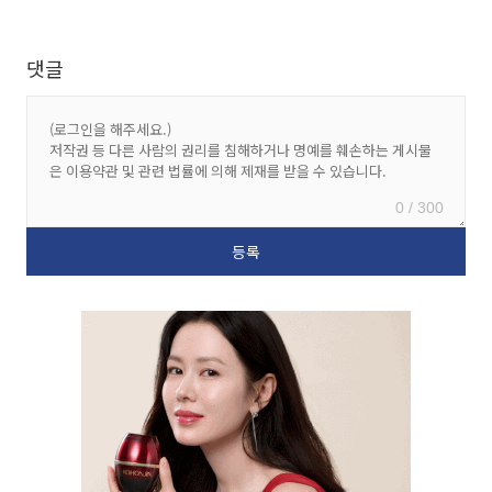
댓글
0 / 300