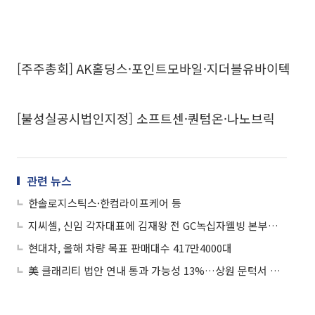
[주주총회] AK홀딩스·포인트모바일·지더블유바이텍
[불성실공시법인지정] 소프트센·퀀텀온·나노브릭
관련 뉴스
한솔로지스틱스·한컴라이프케어 등
지씨셀, 신임 각자대표에 김재왕 전 GC녹십자웰빙 본부장 내정
현대차, 올해 차량 목표 판매대수 417만4000대
美 클래리티 법안 연내 통과 가능성 13%…상원 문턱서 제동