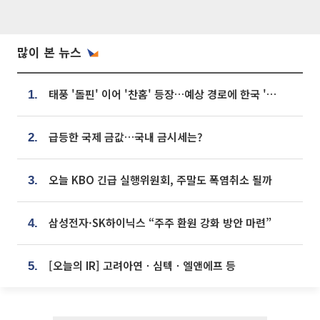
많이 본 뉴스
태풍 '돌핀' 이어 '찬홈' 등장…예상 경로에 한국 '한숨'
1.
급등한 국제 금값…국내 금시세는?
2.
오늘 KBO 긴급 실행위원회, 주말도 폭염취소 될까
3.
삼성전자·SK하이닉스 “주주 환원 강화 방안 마련”
4.
[오늘의 IR] 고려아연ㆍ심텍ㆍ엘앤에프 등
5.