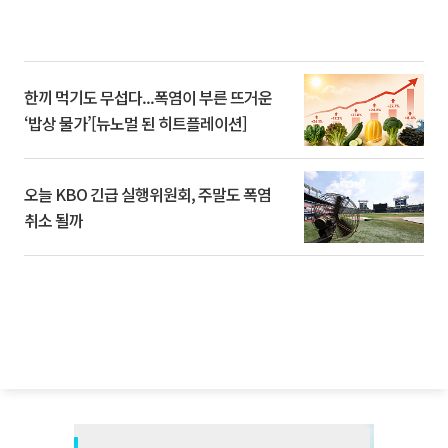
한끼 먹기도 무섭다...폭염이 부른 뜨거운
‘밥상 물가’[뉴노멀 된 히트플레이션]
오늘 KBO 긴급 실행위원회, 주말도 폭염
취소 될까