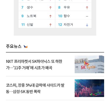
주요뉴스
NXT 프리마켓서 SK하이닉스 또 하한
가⋯‘11주 거래’에 시초가 왜곡
코스피, 장중 5%대 급락에 사이드카 발
동…삼성·SK 동반 폭락