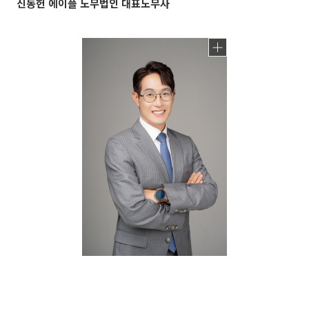
신동헌 에이플 노무법인 대표노무사