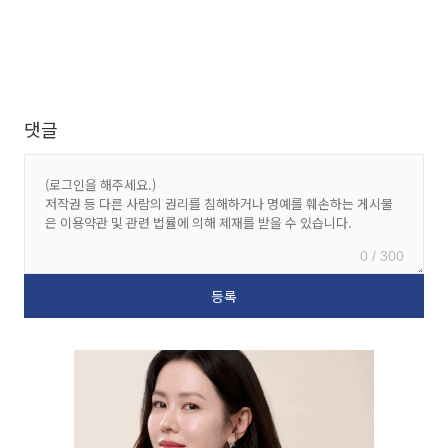
댓글
0 / 300