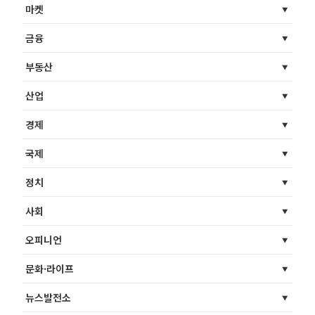
마켓
금융
부동산
산업
경제
국제
정치
사회
오피니언
문화·라이프
뉴스발전소