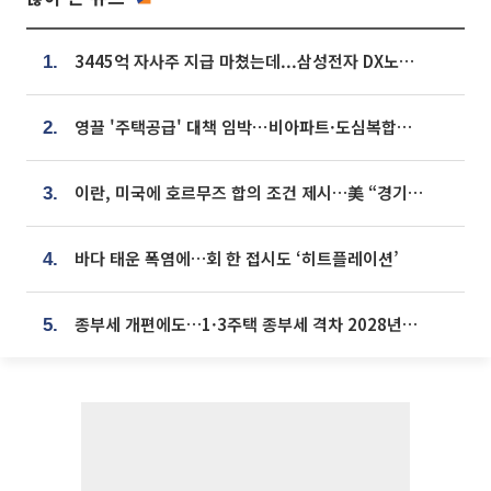
3445억 자사주 지급 마쳤는데...삼성전자 DX노조, 뒤늦은 '떼쓰기 집회'
1.
영끌 '주택공급' 대책 임박⋯비아파트·도심복합까지 총동원
2.
이란, 미국에 호르무즈 합의 조건 제시…美 “경기 아직 안 끝나” [종합]
3.
바다 태운 폭염에…회 한 접시도 ‘히트플레이션’
4.
종부세 개편에도…1·3주택 종부세 격차 2028년부터 확대
5.