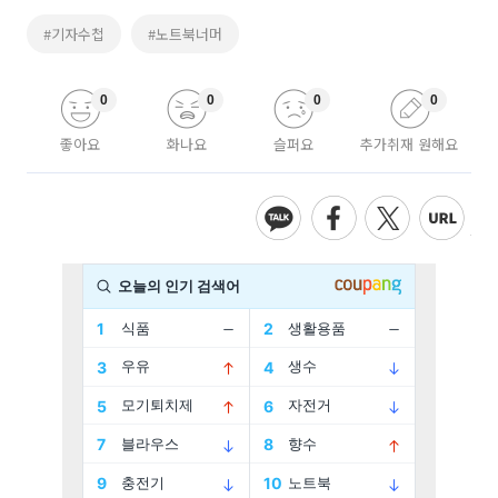
#기자수첩
#노트북너머
0
0
0
0
좋아요
화나요
슬퍼요
추가취재 원해요