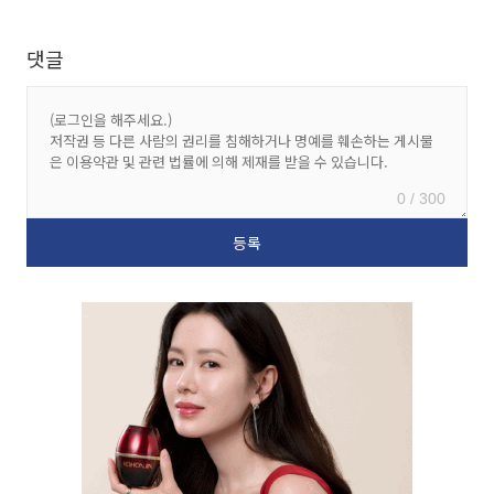
댓글
0 / 300