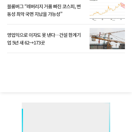
블룸버그 “레버리지 거품 빠진 코스피, 변
동성 최악 국면 지났을 가능성”
영업익으로 이자도 못 낸다…건설 한계기
업 5년 새 62→173곳