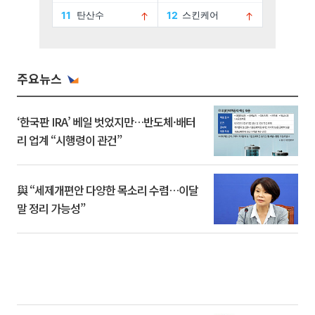
주요뉴스
‘한국판 IRA’ 베일 벗었지만…반도체·배터
리 업계 “시행령이 관건”
與 “세제개편안 다양한 목소리 수렴…이달
말 정리 가능성”