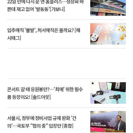
22일 만에 다시 문 연 홈플러스…정상화 바
쁜데 재고 없어 ‘발동동’[가보니]
입추매직 '불발', 처서매직은 올까요? [해
시태그]
콘서트 갈 때 응원봉만?⋯'최애' 위한 필수
품 등장이오! [솔드아웃]
서울시, 정부에 정비사업 규제 완화 '건
의'⋯국토부 "협의 중" 입장만 [종합]