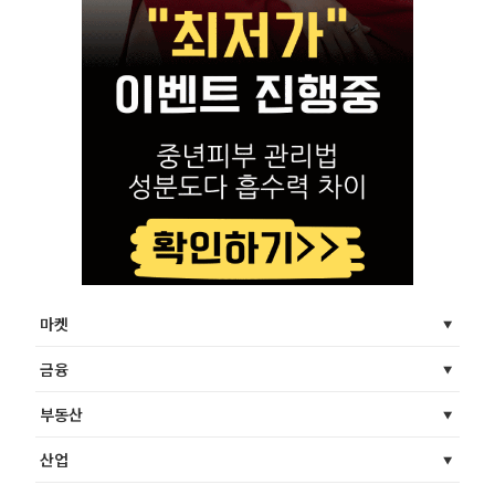
마켓
금융
부동산
산업