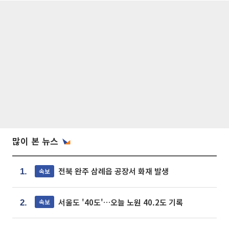
많이 본 뉴스
전북 완주 삼례읍 공장서 화재 발생
속보
1.
서울도 '40도'…오늘 노원 40.2도 기록
속보
2.