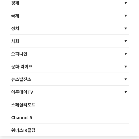
경제
국제
정치
사회
오피니언
문화·라이프
뉴스발전소
이투데이TV
스페셜리포트
Channel 5
위너스IR클럽