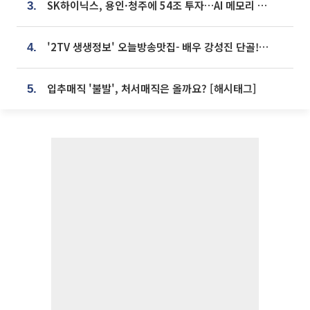
SK하이닉스, 용인·청주에 54조 투자…AI 메모리 생산기지 키운다
3.
'2TV 생생정보' 오늘방송맛집- 배우 강성진 단골! 쌀국수ㆍ푸팟퐁 커리 맛집 '블○○○'
4.
입추매직 '불발', 처서매직은 올까요? [해시태그]
5.