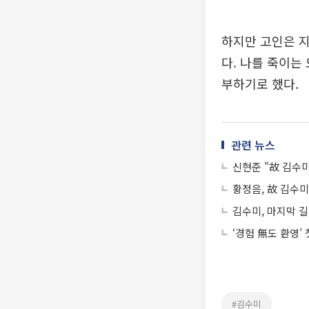
하지만 고인은 지
다. 나를 죽이는
부하기로 했다.
관련 뉴스
신현준 "故 김수
황정음, 故 김수
김수미, 마지막 길
‘경험 無도 환영’
#김수미