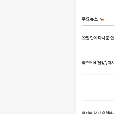
주요뉴스
22일 만에 다시 문 
입추매직 '불발', 처
콘서트 갈 때 응원봉만