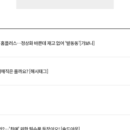
연 홈플러스…정상화 바쁜데 재고 없어 ‘발동동’[가보니]
서매직은 올까요? [해시태그]
?⋯'최애' 위한 필수품 등장이오! [솔드아웃]