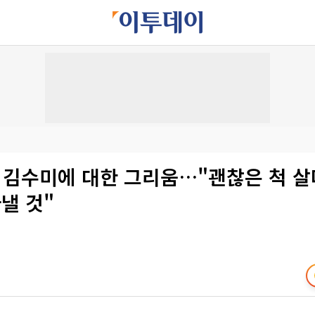
故 김수미에 대한 그리움…"괜찮은 척 살
아낼 것"