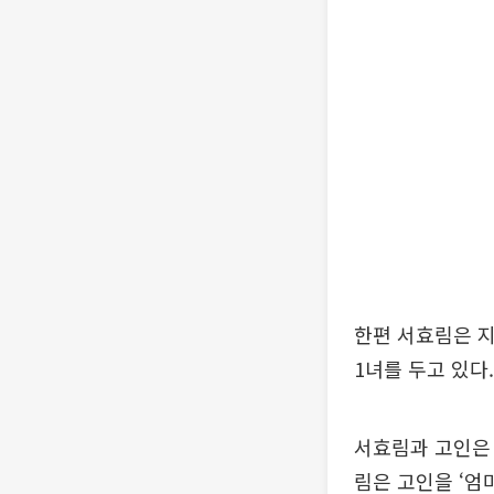
한편 서효림은 지
1녀를 두고 있다.
서효림과 고인은 
림은 고인을 ‘엄