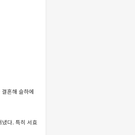
와 결혼해 슬하에
러냈다. 특히 서효