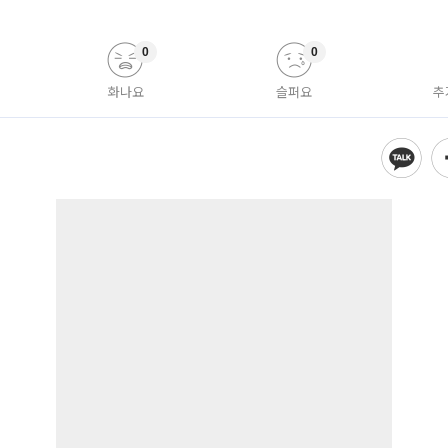
0
0
화나요
슬퍼요
추