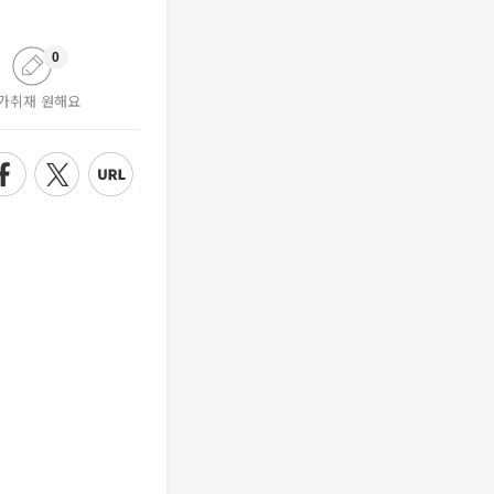
0
가취재 원해요