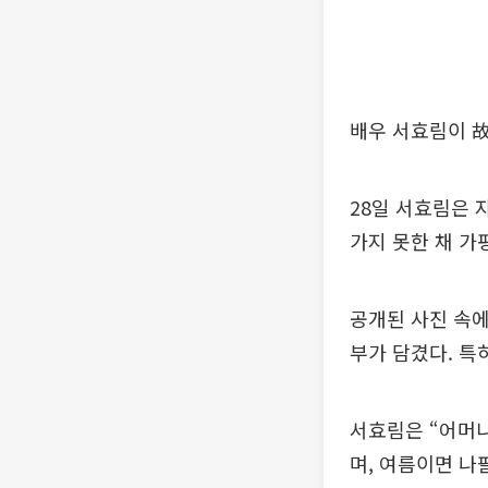
배우 서효림이 故
28일 서효림은 
가지 못한 채 가
공개된 사진 속에
부가 담겼다. 특
서효림은 “어머니
며, 여름이면 나