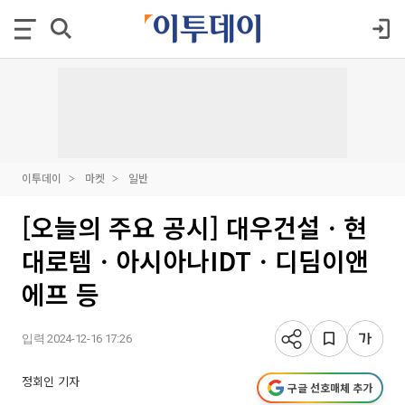
이투데이
마켓
일반
[오늘의 주요 공시] 대우건설ㆍ현
대로템ㆍ아시아나IDTㆍ디딤이앤
에프 등
입력 2024-12-16 17:26
정회인 기자
구글 선호매체 추가