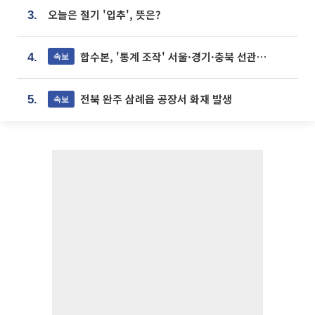
오늘은 절기 '입추', 뜻은?
3.
합수본, '통계 조작' 서울·경기·충북 선관위 등 추가 압수수색
속보
4.
전북 완주 삼례읍 공장서 화재 발생
속보
5.