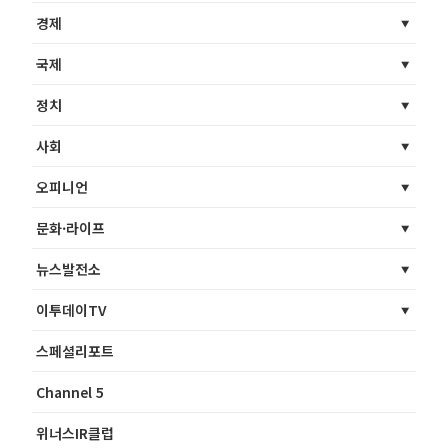
경제
국제
정치
사회
오피니언
문화·라이프
뉴스발전소
이투데이TV
스페셜리포트
Channel 5
위너스IR클럽