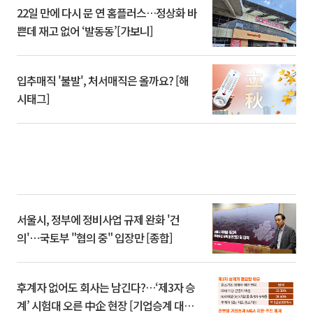
22일 만에 다시 문 연 홈플러스…정상화 바
쁜데 재고 없어 ‘발동동’[가보니]
입추매직 '불발', 처서매직은 올까요? [해
시태그]
서울시, 정부에 정비사업 규제 완화 '건
의'⋯국토부 "협의 중" 입장만 [종합]
후계자 없어도 회사는 남긴다?…‘제3자 승
계’ 시험대 오른 中企 현장 [기업승계 대전