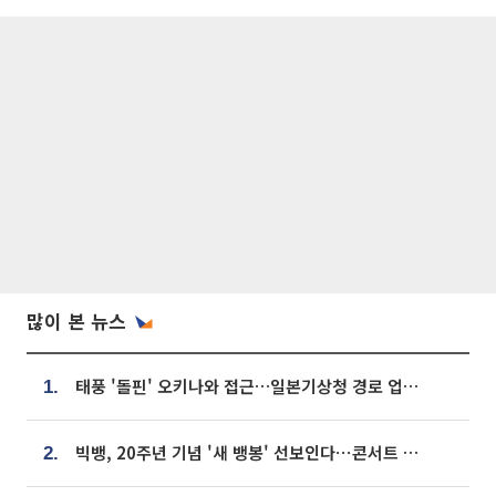
많이 본 뉴스
태풍 '돌핀' 오키나와 접근…일본기상청 경로 업데이트
1.
빅뱅, 20주년 기념 '새 뱅봉' 선보인다⋯콘서트 앞두고 팝업 개최
2.