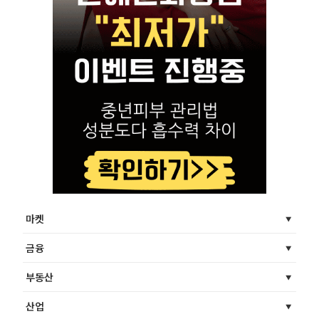
마켓
금융
부동산
산업