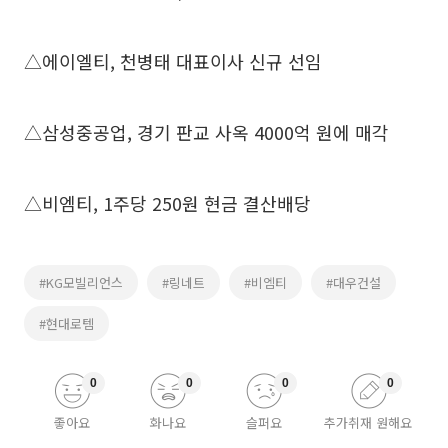
△에이엘티, 천병태 대표이사 신규 선임
△삼성중공업, 경기 판교 사옥 4000억 원에 매각
△비엠티, 1주당 250원 현금 결산배당
#KG모빌리언스
#링네트
#비엠티
#대우건설
#현대로템
0
0
0
0
좋아요
화나요
슬퍼요
추가취재 원해요