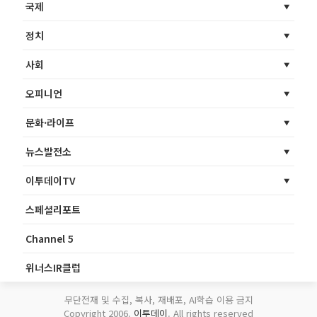
국제
정치
사회
오피니언
문화·라이프
뉴스발전소
이투데이TV
스페셜리포트
Channel 5
위너스IR클럽
무단전재 및 수집, 복사, 재배포, AI학습 이용 금지
Copyright 2006.
이투데이
. All rights reserved