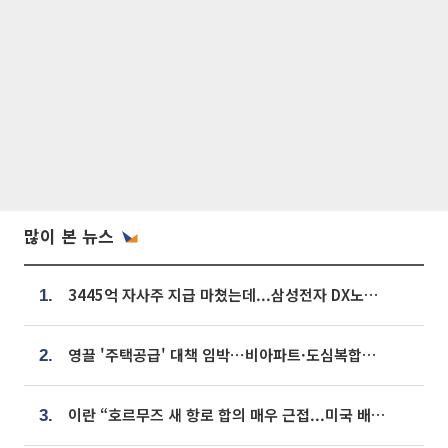
많이 본 뉴스
3445억 자사주 지급 마쳤는데...삼성전자 DX노조, 뒤늦은 '떼쓰기 집회'
1.
영끌 '주택공급' 대책 임박⋯비아파트·도심복합까지 총동원
2.
이란 “호르무즈 새 항로 합의 매우 근접...미국 배상 먼저”
3.