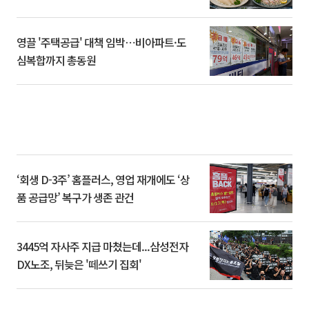
영끌 '주택공급' 대책 임박⋯비아파트·도
심복합까지 총동원
‘회생 D-3주’ 홈플러스, 영업 재개에도 ‘상
품 공급망’ 복구가 생존 관건
3445억 자사주 지급 마쳤는데...삼성전자
DX노조, 뒤늦은 '떼쓰기 집회'