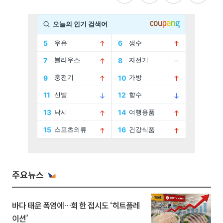
주요뉴스
바다 태운 폭염에…회 한 접시도 ‘히트플레
이션’