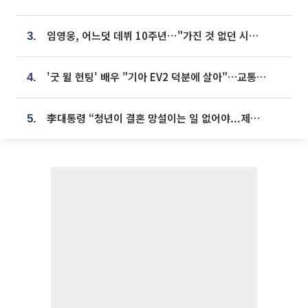
임영웅, 어느덧 데뷔 10주년⋯"가진 것 없던 시절, 내 앞엔 20명의 팬뿐"
3.
'굿 윌 헌팅' 배우 "기아 EV2 덕분에 살아"…교통사고 후 안전성 극찬
4.
李대통령 “청년이 결혼 망설이는 일 없어야...제도상 불이익 조사”
5.