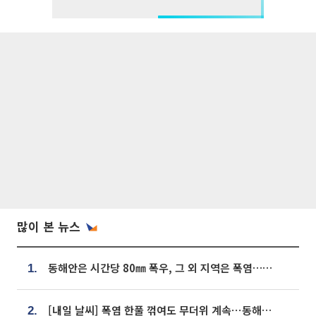
많이 본 뉴스
동해안은 시간당 80㎜ 폭우, 그 외 지역은 폭염…‘극과 극 날씨’
1.
[내일 날씨] 폭염 한풀 꺾여도 무더위 계속⋯동해안 이틀 연속 비
2.