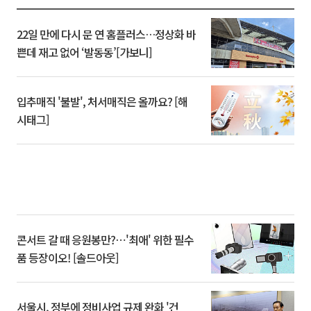
22일 만에 다시 문 연 홈플러스…정상화 바
쁜데 재고 없어 ‘발동동’[가보니]
입추매직 '불발', 처서매직은 올까요? [해
시태그]
콘서트 갈 때 응원봉만?⋯'최애' 위한 필수
품 등장이오! [솔드아웃]
서울시, 정부에 정비사업 규제 완화 '건