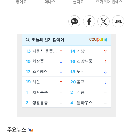
좋아요
화나요
슬퍼요
추가취재 원해요
주요뉴스