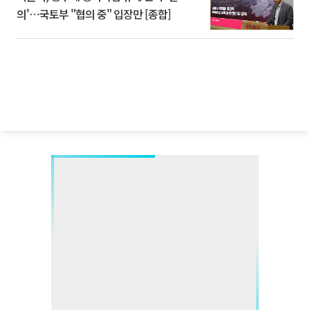
의'⋯국토부 "협의 중" 입장만 [종합]