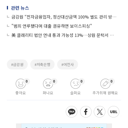
관련 뉴스
금감원 “전자금융업자, 정산대산금액 100% 별도 관리 방안 추진 중”
"범죄 연루됐다며 대출 권유하면 보이스피싱"
美 클래리티 법안 연내 통과 가능성 13%…상원 문턱서 제동
#금감원
#저축은행
#여전사
0
0
0
0
좋아요
화나요
슬퍼요
추가취재 원해요