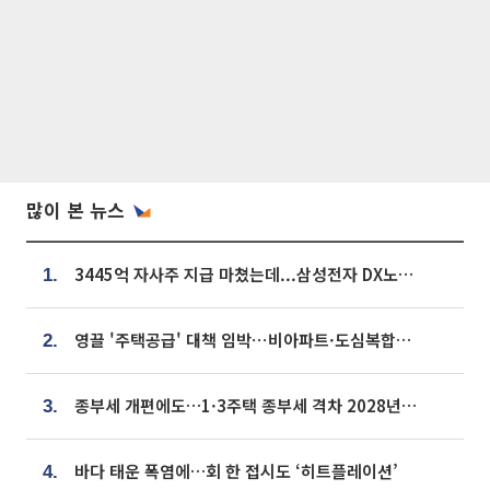
많이 본 뉴스
3445억 자사주 지급 마쳤는데...삼성전자 DX노조, 뒤늦은 '떼쓰기 집회'
1.
영끌 '주택공급' 대책 임박⋯비아파트·도심복합까지 총동원
2.
종부세 개편에도…1·3주택 종부세 격차 2028년부터 확대
3.
바다 태운 폭염에…회 한 접시도 ‘히트플레이션’
4.