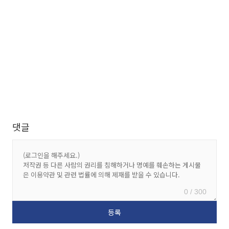
댓글
0 / 300