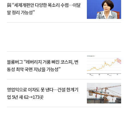
與 “세제개편안 다양한 목소리 수렴…이달
말 정리 가능성”
블룸버그 “레버리지 거품 빠진 코스피, 변
동성 최악 국면 지났을 가능성”
영업익으로 이자도 못 낸다…건설 한계기
업 5년 새 62→173곳