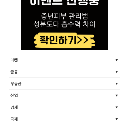
마켓
금융
부동산
산업
경제
국제