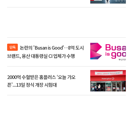
논란의 'Busan is Good'…8억 도시
단독
브랜드, 용산 대통령실 CI 업체가 수행
2000억 수혈받은 홈플러스 ‘오늘 가오
픈’...13일 정식 개장 시험대