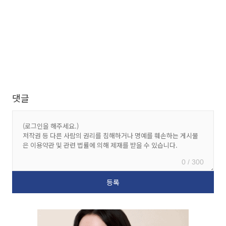
댓글
0 / 300