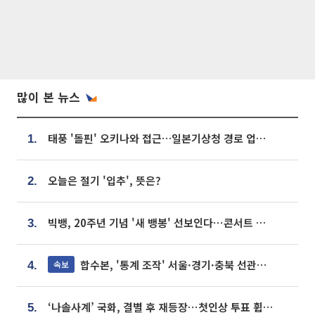
많이 본 뉴스
태풍 '돌핀' 오키나와 접근…일본기상청 경로 업데이트
1.
오늘은 절기 '입추', 뜻은?
2.
빅뱅, 20주년 기념 '새 뱅봉' 선보인다⋯콘서트 앞두고 팝업 개최
3.
합수본, '통계 조작' 서울·경기·충북 선관위 등 추가 압수수색
속보
4.
‘나솔사계’ 국화, 결별 후 재등장⋯첫인상 투표 휩쓸고 ‘인기녀’ 등극
5.