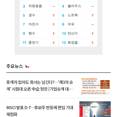
주요뉴스
후계자 없어도 회사는 남긴다?…‘제3자 승
계’ 시험대 오른 中企 현장 [기업승계 대전
환]
MSCI 발표 D-7…후보주 반등에 편입 기대
재점화