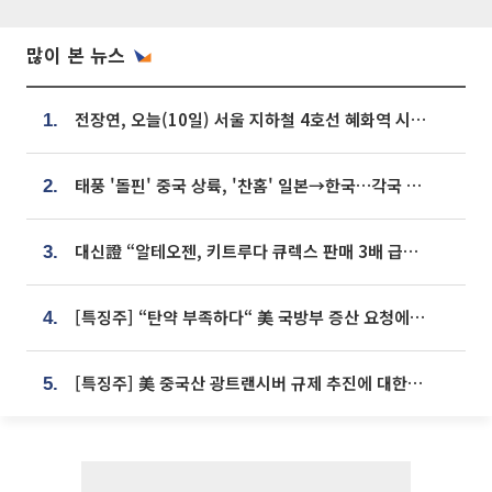
많이 본 뉴스
전장연, 오늘(10일) 서울 지하철 4호선 혜화역 시위…1호선 용산역 무정차
1.
태풍 '돌핀' 중국 상륙, '찬홈' 일본→한국…각국 기상청 예상 경로는?
2.
대신證 “알테오젠, 키트루다 큐렉스 판매 3배 급증…목표가 41만원 상향”
3.
[특징주] “탄약 부족하다“ 美 국방부 증산 요청에⋯국내 방산주 급등세
4.
[특징주] 美 중국산 광트랜시버 규제 추진에 대한광통신 등 광통신株 강세
5.