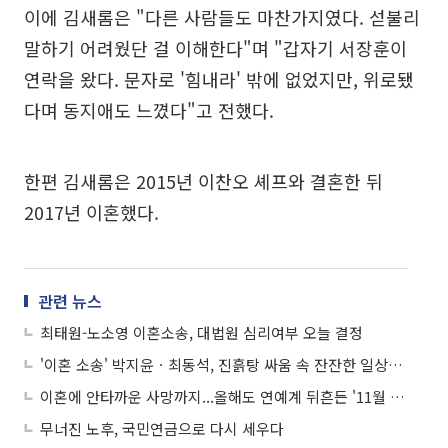
이에 김새롬은 "다른 사람들도 마찬가지였다. 섣불리
말하기 어려웠단 걸 이해한다"며 "갑자기 서장훈이
연락을 왔다. 문자로 '힘내라' 밖에 없었지만, 위로됐
다며 동지애도 느꼈다"고 전했다.
한편 김새롬은 2015년 이찬오 셰프와 결혼한 뒤
2017년 이혼했다.
관련 뉴스
최태원-노소영 이혼소송, 대법원 심리여부 오늘 결정
'이혼 소송' 박지윤ㆍ최동석, 진흙탕 싸움 속 잔잔한 일상…"행복하자"
이혼에 안타까운 사망까지...올해도 연예계 뒤흔든 '11월 괴담'
무너진 노후, 국민연금으로 다시 세우다