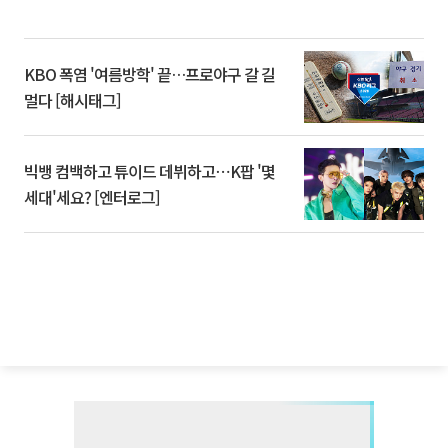
KBO 폭염 '여름방학' 끝…프로야구 갈 길
멀다 [해시태그]
빅뱅 컴백하고 튜이드 데뷔하고⋯K팝 '몇
세대'세요? [엔터로그]