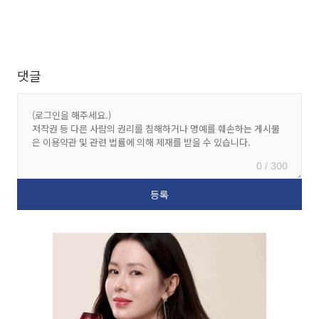
댓글
0 / 300