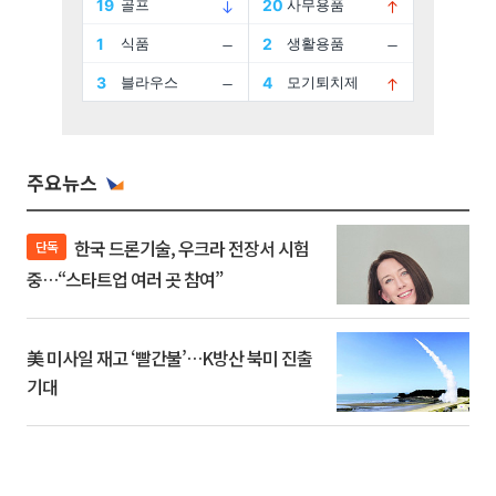
주요뉴스
한국 드론기술, 우크라 전장서 시험
단독
중…“스타트업 여러 곳 참여”
美 미사일 재고 ‘빨간불’…K방산 북미 진출
기대