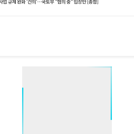
업 규제 완화 '건의'⋯국토부 "협의 중" 입장만 [종합]