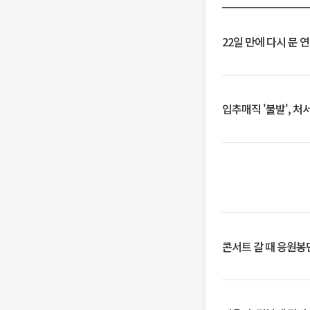
22일 만에 다시 문 
입추매직 '불발', 처
콘서트 갈 때 응원봉만