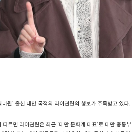
워너원' 출신 대만 국적의 라이관린의 행보가 주목받고 있다.
에 따르면 라이관린은 최근 '대만 문화계 대표'로 대만 총통부