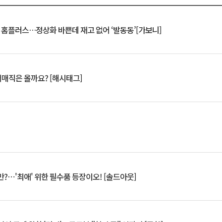
연 홈플러스…정상화 바쁜데 재고 없어 ‘발동동’[가보니]
서매직은 올까요? [해시태그]
?⋯'최애' 위한 필수품 등장이오! [솔드아웃]