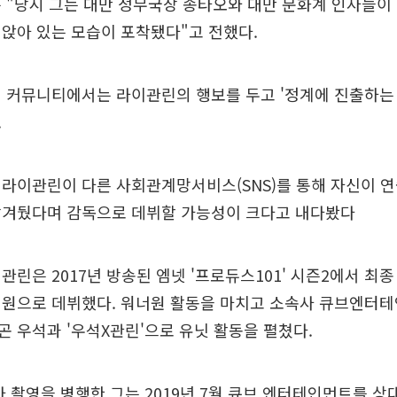
 "당시 그는 대만 정무국장 송타오와 대만 문화계 인사들이
앉아 있는 모습이 포착됐다"고 전했다.
 커뮤니티에서는 라이관린의 행보를 두고 '정계에 진출하는
.
 라이관린이 다른 사회관계망서비스(SNS)를 통해 자신이 
남겨뒀다며 감독으로 데뷔할 가능성이 크다고 내다봤다
관린은 2017년 방송된 엠넷 '프로듀스101' 시즌2에서 최종 
너원으로 데뷔했다. 워너원 활동을 마치고 소속사 큐브엔터
 우석과 '우석X관린'으로 유닛 활동을 펼쳤다.
마 촬영을 병행한 그는 2019년 7월 큐브 엔터테인먼트를 상