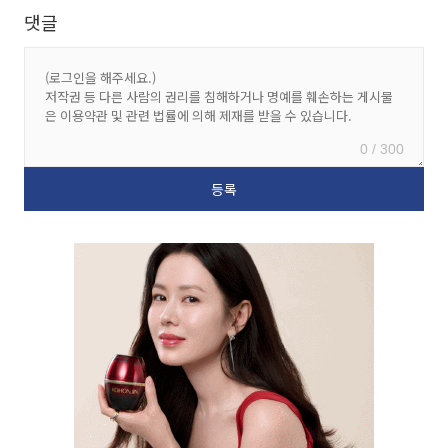
댓글
0 / 300