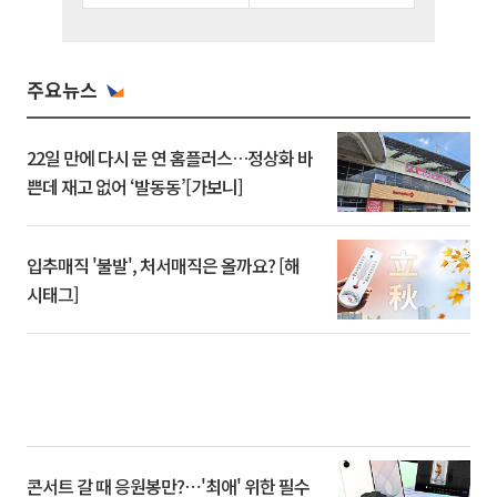
주요뉴스
22일 만에 다시 문 연 홈플러스…정상화 바
쁜데 재고 없어 ‘발동동’[가보니]
입추매직 '불발', 처서매직은 올까요? [해
시태그]
콘서트 갈 때 응원봉만?⋯'최애' 위한 필수