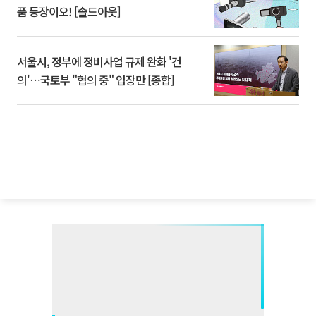
품 등장이오! [솔드아웃]
서울시, 정부에 정비사업 규제 완화 '건
의'⋯국토부 "협의 중" 입장만 [종합]