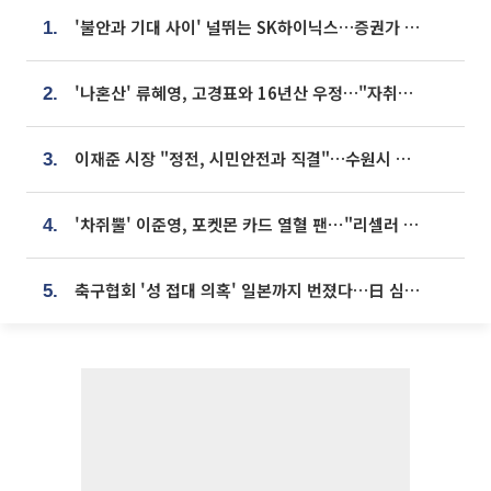
'불안과 기대 사이' 널뛰는 SK하이닉스…증권가 "HBM4·LTA 기반 펀터멘털 견고"
1.
'나혼산' 류혜영, 고경표와 16년산 우정…"자취방서 부모님과 마주쳐"
2.
이재준 시장 "정전, 시민안전과 직결"…수원시 비상대응체계 가동
3.
'차쥐뿔' 이준영, 포켓몬 카드 열혈 팬⋯"리셀러 처단할 것"
4.
축구협회 '성 접대 의혹' 일본까지 번졌다…日 심판 실명 공개
5.