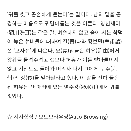
‘귀를 씻고 공손하게 듣는다’는 말이다. 남의 말을 공
경하는 마음으로 귀담아듣는 것을 이른다. 영천세이
(潁川洗耳)는 같은 말. 벼슬하지 않고 숨어 사는 학덕
이 높은 선비들에 대하여 진(晉)나라 황보밀(皇甫謐)
쓴 ‘고사전’에 나온다. 요(堯)임금은 허유(許由)에게
왕위를 물려주려고 했으나 허유가 이를 받아들이지
않고 기산으로 들어가 버리자 다시 그에게 구주(九
州)의 장(長)을 맡아달라고 했다. 이 말을 전해 들은
뒤 허유는 산 아래에 있는 영수강(潁水江)에서 귀를
씻었다.
☆ 시사상식 / 오토브라우징(Auto Browsing)