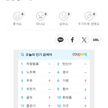
0
0
0
0
좋아요
화나요
슬퍼요
추가취재 원해요