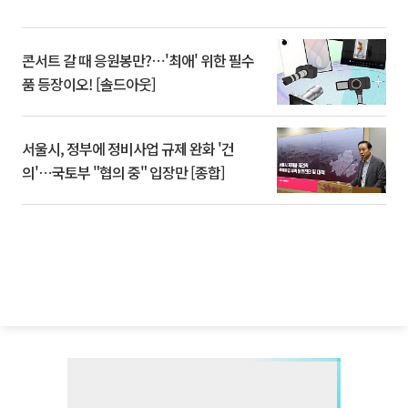
콘서트 갈 때 응원봉만?⋯'최애' 위한 필수
품 등장이오! [솔드아웃]
서울시, 정부에 정비사업 규제 완화 '건
의'⋯국토부 "협의 중" 입장만 [종합]