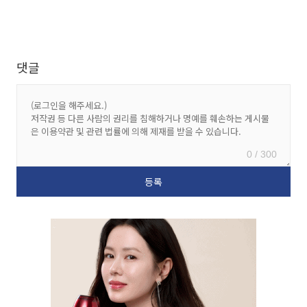
댓글
0 / 300