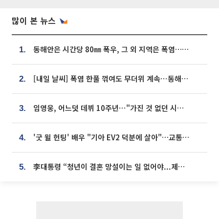
많이 본 뉴스
동해안은 시간당 80㎜ 폭우, 그 외 지역은 폭염…‘극과 극 날씨’
1.
[내일 날씨] 폭염 한풀 꺾여도 무더위 계속⋯동해안 이틀 연속 비
2.
임영웅, 어느덧 데뷔 10주년⋯"가진 것 없던 시절, 내 앞엔 20명의 팬뿐"
3.
'굿 윌 헌팅' 배우 "기아 EV2 덕분에 살아"…교통사고 후 안전성 극찬
4.
李대통령 “청년이 결혼 망설이는 일 없어야...제도상 불이익 조사”
5.