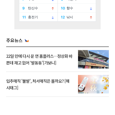
주요뉴스
22일 만에 다시 문 연 홈플러스…정상화 바
쁜데 재고 없어 ‘발동동’[가보니]
입추매직 '불발', 처서매직은 올까요? [해
시태그]