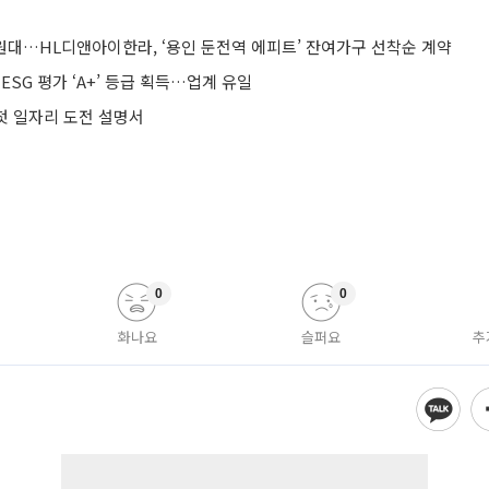
 원대…HL디앤아이한라, ‘용인 둔전역 에피트’ 잔여가구 선착순 계약
ESG 평가 ‘A+’ 등급 획득…업계 유일
 첫 일자리 도전 설명서
0
0
화나요
슬퍼요
추