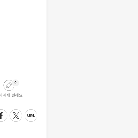
0
가취재 원해요