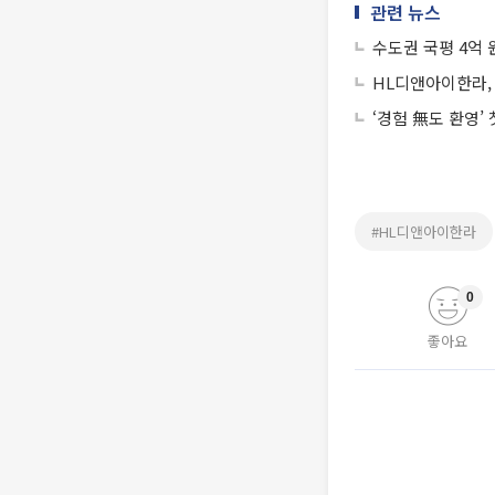
관련 뉴스
수도권 국평 4억
HL디앤아이한라, 
‘경험 無도 환영’
#HL디앤아이한라
0
좋아요