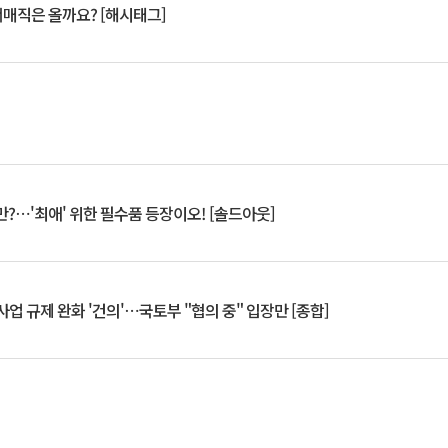
서매직은 올까요? [해시태그]
?⋯'최애' 위한 필수품 등장이오! [솔드아웃]
업 규제 완화 '건의'⋯국토부 "협의 중" 입장만 [종합]