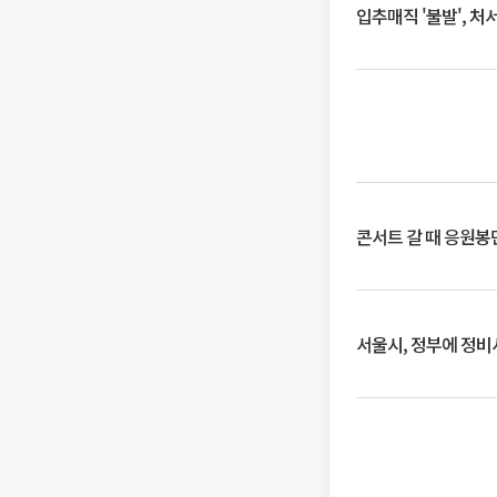
입추매직 '불발', 처
콘서트 갈 때 응원봉만
서울시, 정부에 정비사