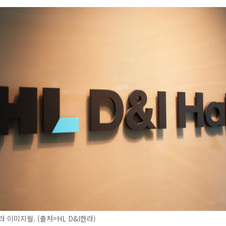
라 이미지월. (출처=HL D&I한라)