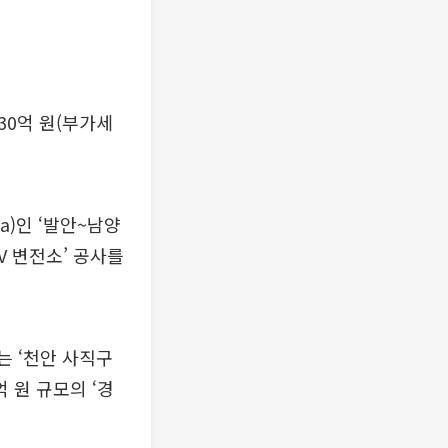
30억 원(부가세
a)인 ‘발안~남양
V 변전소’ 공사를
는 ‘천안 사직구
 원 규모의 ‘경