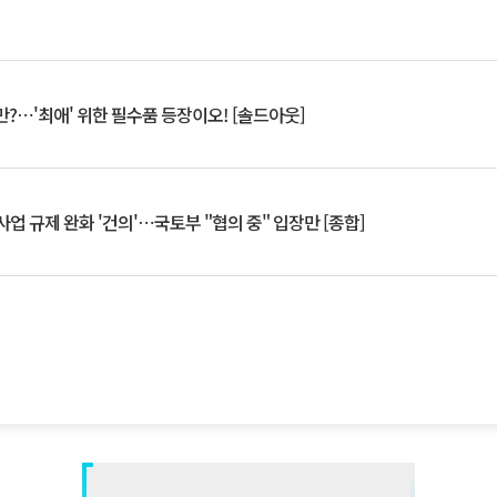
?⋯'최애' 위한 필수품 등장이오! [솔드아웃]
업 규제 완화 '건의'⋯국토부 "협의 중" 입장만 [종합]