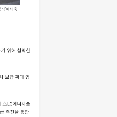
약식'에서 축
기 위해 협력한
차 보급 확대 업
 △LG에너지솔
급 촉진을 통한