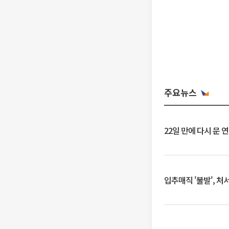
주요뉴스
22일 만에 다시 문 
입추매직 '불발', 처