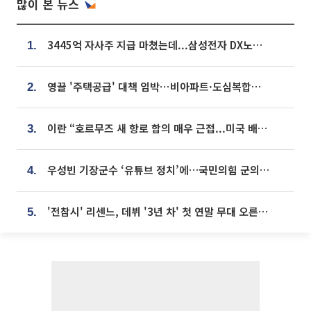
많이 본 뉴스
3445억 자사주 지급 마쳤는데...삼성전자 DX노조, 뒤늦은 '떼쓰기 집회'
1.
영끌 '주택공급' 대책 임박⋯비아파트·도심복합까지 총동원
2.
이란 “호르무즈 새 항로 합의 매우 근접...미국 배상 먼저”
3.
우성빈 기장군수 ‘유튜브 정치’에…국민의힘 군의원들 집단 반발
4.
'전참시' 리센느, 데뷔 '3년 차' 첫 연말 무대 오른다⋯"그동안 섭외 안 와"
5.