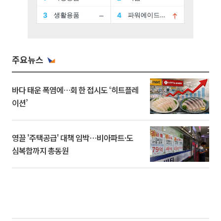
주요뉴스
바다 태운 폭염에…회 한 접시도 ‘히트플레
이션’
영끌 '주택공급' 대책 임박⋯비아파트·도
심복합까지 총동원