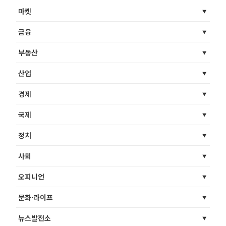
마켓
금융
부동산
산업
경제
국제
정치
사회
오피니언
문화·라이프
뉴스발전소