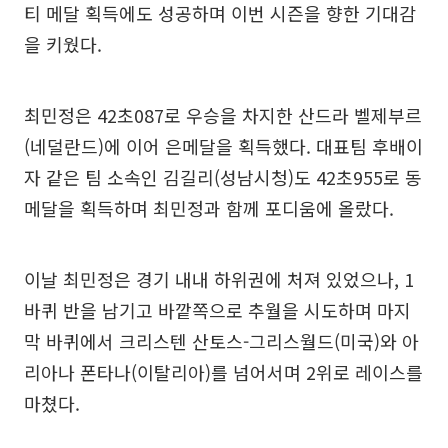
티 메달 획득에도 성공하며 이번 시즌을 향한 기대감
을 키웠다.
최민정은 42초087로 우승을 차지한 산드라 벨제부르
(네덜란드)에 이어 은메달을 획득했다. 대표팀 후배이
자 같은 팀 소속인 김길리(성남시청)도 42초955로 동
메달을 획득하며 최민정과 함께 포디움에 올랐다.
이날 최민정은 경기 내내 하위권에 처져 있었으나, 1
바퀴 반을 남기고 바깥쪽으로 추월을 시도하며 마지
막 바퀴에서 크리스텐 산토스-그리스월드(미국)와 아
리아나 폰타나(이탈리아)를 넘어서며 2위로 레이스를
마쳤다.