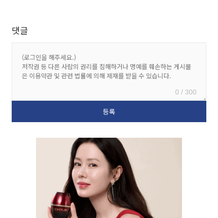
댓글
0 / 300