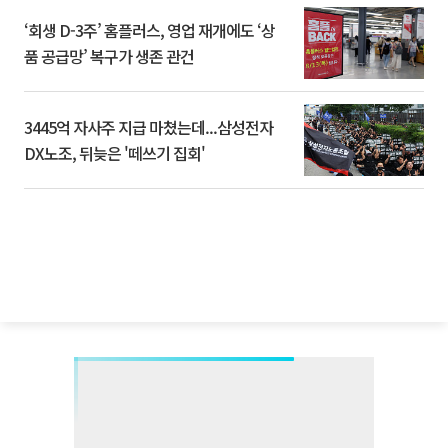
‘회생 D-3주’ 홈플러스, 영업 재개에도 ‘상
품 공급망’ 복구가 생존 관건
3445억 자사주 지급 마쳤는데...삼성전자
DX노조, 뒤늦은 '떼쓰기 집회'