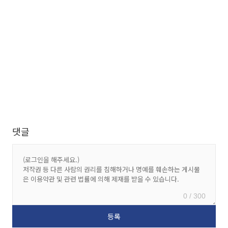
댓글
0 / 300