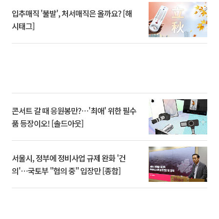
입추매직 '불발', 처서매직은 올까요? [해
시태그]
콘서트 갈 때 응원봉만?⋯'최애' 위한 필수
품 등장이오! [솔드아웃]
서울시, 정부에 정비사업 규제 완화 '건
의'⋯국토부 "협의 중" 입장만 [종합]