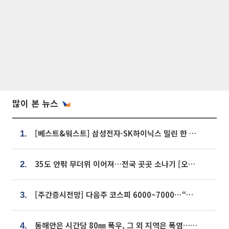
많이 본 뉴스
[베스트&워스트] 삼성전자·SK하이닉스 밀린 한 주…상상인증권은 85% 급등
1.
35도 안팎 무더위 이어져…전국 곳곳 소나기 [오늘 날씨]
2.
[주간증시전망] 다음주 코스피 6000~7000⋯“外人 수급은 정책이 변수”
3.
동해안은 시간당 80㎜ 폭우, 그 외 지역은 폭염…‘극과 극 날씨’
4.