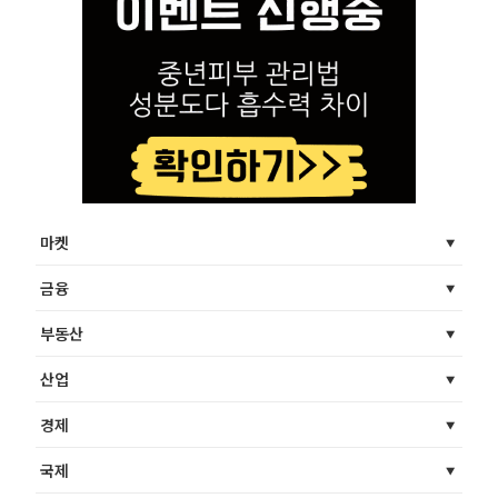
마켓
금융
부동산
산업
경제
국제