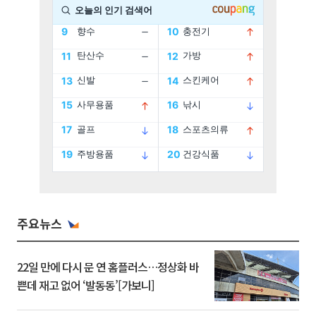
주요뉴스
22일 만에 다시 문 연 홈플러스…정상화 바
쁜데 재고 없어 ‘발동동’[가보니]