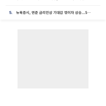
뉴욕증시, 연준 금리인상 기대감 꺾이자 상승...S&P500 사상 최고치 [종합]
5.