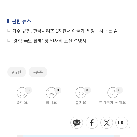
관련 뉴스
가수 규현, 한국시리즈 1차전서 애국가 제창…시구는 김응용 전 감독
‘경험 無도 환영’ 첫 일자리 도전 설명서
#규현
#슈주
0
0
0
0
좋아요
화나요
슬퍼요
추가취재 원해요