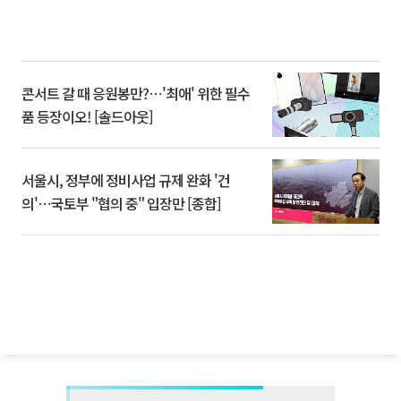
콘서트 갈 때 응원봉만?⋯'최애' 위한 필수
품 등장이오! [솔드아웃]
서울시, 정부에 정비사업 규제 완화 '건
의'⋯국토부 "협의 중" 입장만 [종합]