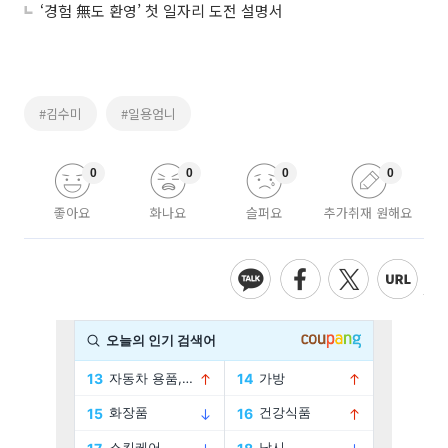
‘경험 無도 환영’ 첫 일자리 도전 설명서
#김수미
#일용엄니
0
0
0
0
좋아요
화나요
슬퍼요
추가취재 원해요