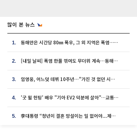
많이 본 뉴스
동해안은 시간당 80㎜ 폭우, 그 외 지역은 폭염…‘극과 극 날씨’
1.
[내일 날씨] 폭염 한풀 꺾여도 무더위 계속⋯동해안 이틀 연속 비
2.
임영웅, 어느덧 데뷔 10주년⋯"가진 것 없던 시절, 내 앞엔 20명의 팬뿐"
3.
'굿 윌 헌팅' 배우 "기아 EV2 덕분에 살아"…교통사고 후 안전성 극찬
4.
李대통령 “청년이 결혼 망설이는 일 없어야...제도상 불이익 조사”
5.