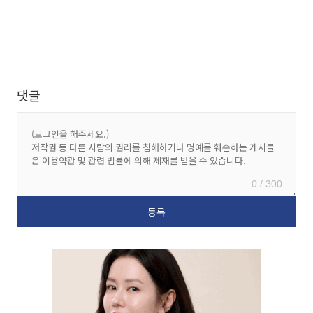
댓글
0 / 300