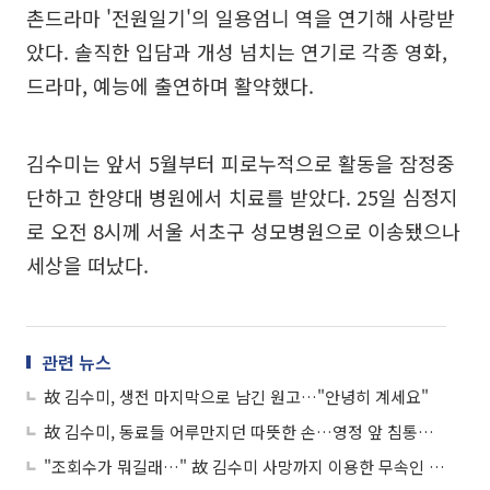
촌드라마 '전원일기'의 일용엄니 역을 연기해 사랑받
았다. 솔직한 입담과 개성 넘치는 연기로 각종 영화,
드라마, 예능에 출연하며 활약했다.
김수미는 앞서 5월부터 피로누적으로 활동을 잠정중
단하고 한양대 병원에서 치료를 받았다. 25일 심정지
로 오전 8시께 서울 서초구 성모병원으로 이송됐으나
세상을 떠났다.
관련 뉴스
故 김수미, 생전 마지막으로 남긴 원고…"안녕히 계세요"
故 김수미, 동료들 어루만지던 따뜻한 손…영정 앞 침통한 배우들
"조회수가 뭐길래…" 故 김수미 사망까지 이용한 무속인 유튜버…"저승사자 보여"