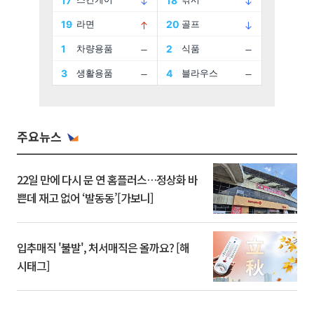
주요뉴스
22일 만에 다시 문 연 홈플러스…정상화 바
쁜데 재고 없어 ‘발동동’[가보니]
입추매직 '불발', 처서매직은 올까요? [해
시태그]