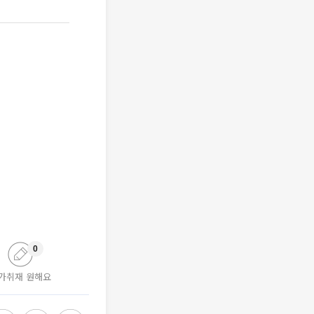
0
가취재 원해요