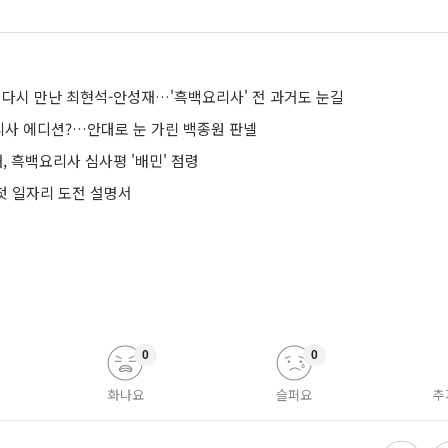
 다시 만난 최현석-안성재…'흑백요리사' 전 과거도 눈길
사 에디션?…안대로 눈 가린 백종원 판넬
재, 흑백요리사 심사평 '배민' 점령
 첫 일자리 도전 설명서
0
0
화나요
슬퍼요
추