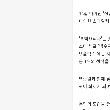
18일 매거진 '
다양한 스타일링
'흑백요리사'는 
스타 셰프 '백수
넷플릭스 예능 시
문 1위의 성적을
백종원과 함께 심
평이 화제가 되며
본인의 모습을 편