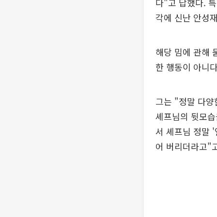
다"고 답했다. 
각에 신난 안성재
해당 밈에 관해 
한 행동이 아니다
그는 "정말 다양
셰프님의 뒷모습을
서 셰프님 정말 
어 버리더라고"고