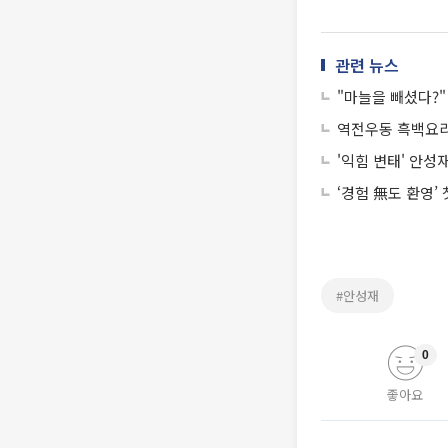
관련 뉴스
"마늘을 빼셨다?"
역전우동 흑백요리
'익힘 변태' 안성
‘경험 無도 환영’
#안성재
0
좋아요