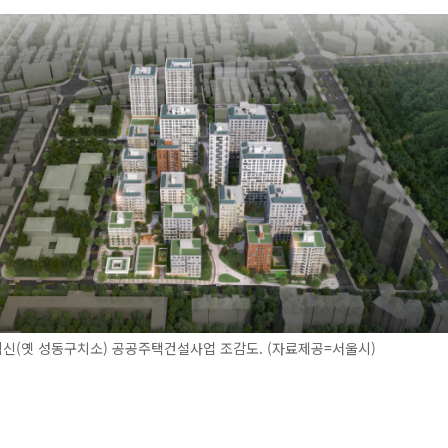
신(옛 성동구치소) 공공주택건설사업 조감도. (자료제공=서울시)