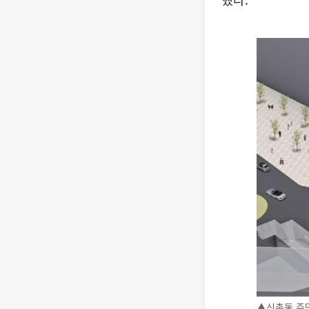
▲신촌동 주