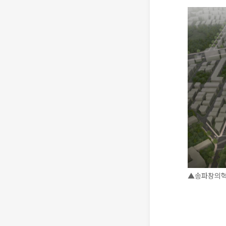
▲송파창의혁