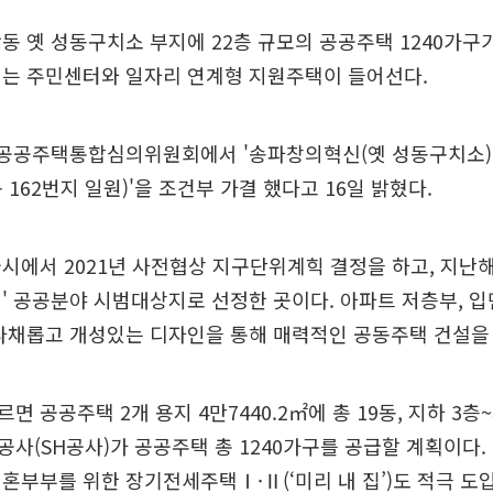
동 옛 성동구치소 부지에 22층 규모의 공공주택 1240가구
에는 주민센터와 일자리 연계형 지원주택이 들어선다.
 공공주택통합심의위원회에서 '송파창의혁신(옛 성동구치소
162번지 일원)'을 조건부 가결 했다고 16일 밝혔다.
시에서 2021년 사전협상 지구단위계힉 결정을 하고, 지난해 
' 공공분야 시범대상지로 선정한 곳이다. 아파트 저층부, 입
 다채롭고 개성있는 디자인을 통해 매력적인 공동주택 건설을
 공공주택 2개 용지 4만7440.2㎡에 총 19동, 지하 3층
사(SH공사)가 공공주택 총 1240가구를 공급할 계획이다. 
혼부부를 위한 장기전세주택Ⅰ·Ⅱ(‘미리 내 집’)도 적극 도