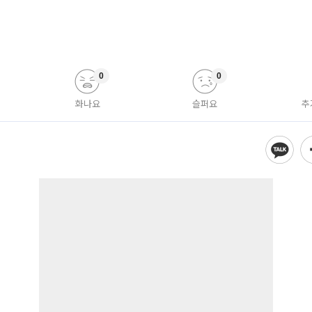
0
0
화나요
슬퍼요
추