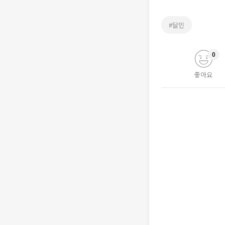
#달인
0
좋아요