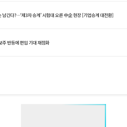
 남긴다?…‘제3자 승계’ 시험대 오른 中企 현장 [기업승계 대전환]
후보주 반등에 편입 기대 재점화