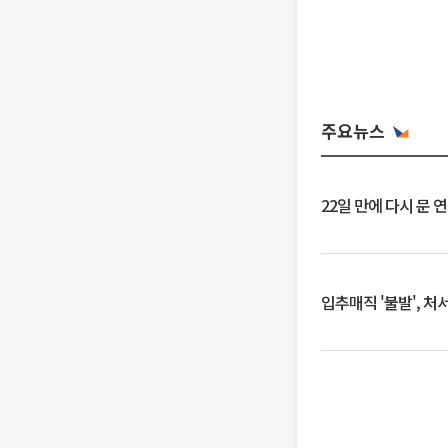
주요뉴스
22일 만에 다시 문 
입추매직 '불발', 처