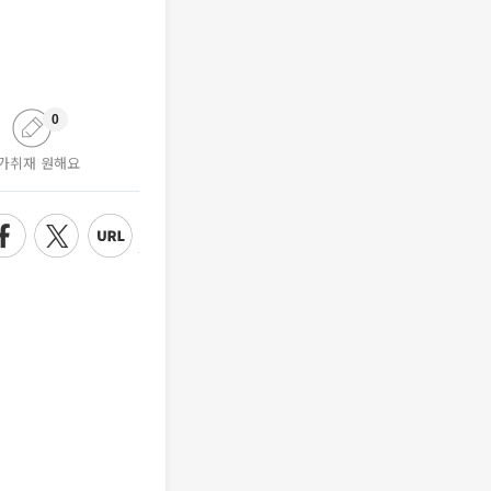
0
가취재 원해요