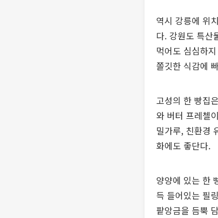
역시 강릉에 위치
다. 강원도 특산
먹어도 심심하지 
쫄깃한 식감에 빠
고성의 한 빵집은
와 버터 프레첼이
밀가루, 친환경 
화에도 좋단다.
양양에 있는 한 
득 들어있는 필링
팥앙금을 듬뿍 담