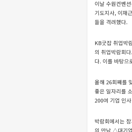
이날 수원컨벤션센
기도지사, 이재근
들을 격려했다.
KB굿잡 취업박람
의 취업박람회다.
다. 이를 바탕으
올해 26회째를
좋은 일자리를 소
200여 기업 인
박람회에서는 참가
의 만남 △대기