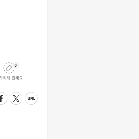
0
가취재 원해요