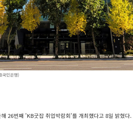
B국민은행)
해 26번째 'KB굿잡 취업박람회'를 개최했다고 8일 밝혔다.