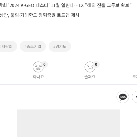
 ‘2024 K-GEO 페스타’ 11월 열린다…LX “해외 진출 교두보 확보”
예상안, 풀링·거래한도·정형증권 로드맵 제시
#박람회
#중소기업
#경기도
0
0
화나요
슬퍼요
추