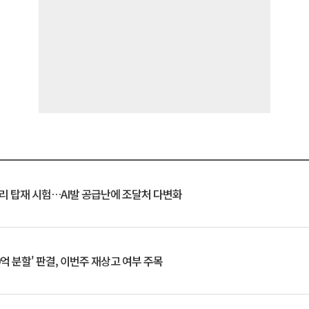
모리 탑재 시험…AI발 공급난에 조달처 다변화
0억 분할' 판결, 이번주 재상고 여부 주목