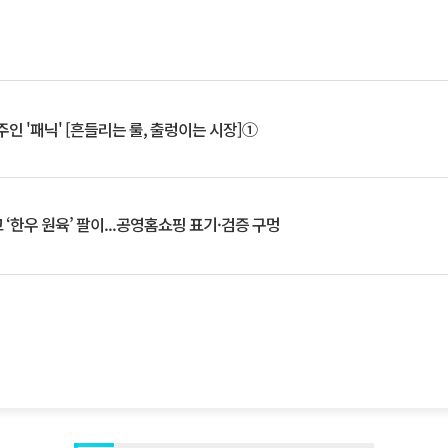
인 '패닉' [흔들리는 룰, 출렁이는 시장]①
‘한우 원육’ 팔이...공영홈쇼핑 표기·검증 구멍