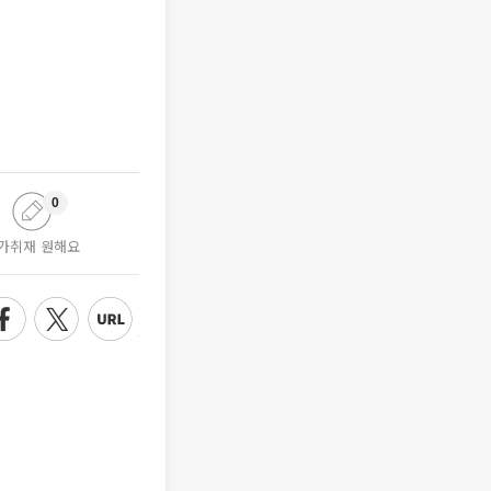
0
가취재 원해요