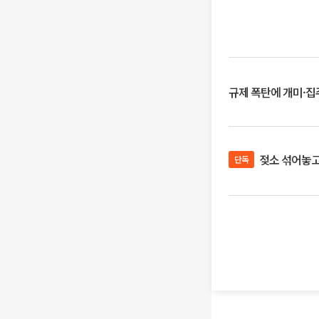
규제 폭탄에 개미·집주
젖소 섞어놓고 
단독