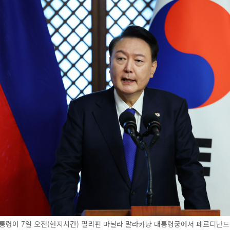
통령이 7일 오전(현지시간) 필리핀 마닐라 말라카냥 대통령궁에서 페르디난드