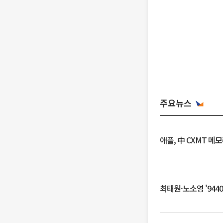
주요뉴스
애플, 中 CXMT 메
최태원·노소영 '944