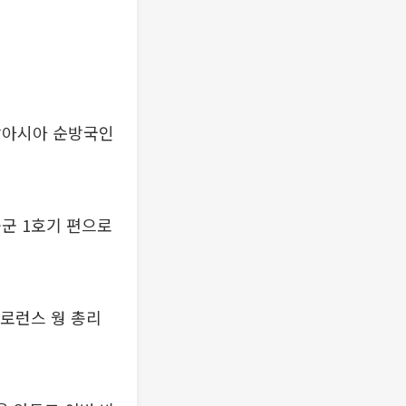
남아시아 순방국인
군 1호기 편으로
 로런스 웡 총리