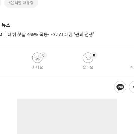
#윤석열 대통령
 뉴스
XMT, 데뷔 첫날 466% 폭등…G2 AI 패권 ‘쩐의 전쟁’
0
0
화나요
슬퍼요
추