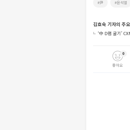
#尹
#윤석열
김효숙 기자의 주요
‘中 D램 굴기’ C
0
좋아요