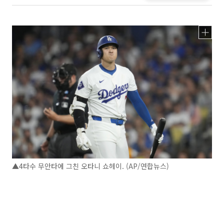
▲4타수 무안타에 그친 오타니 쇼헤이. (AP/연합뉴스)