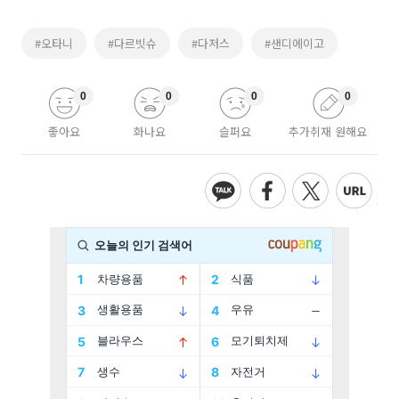
#오타니
#다르빗슈
#다저스
#샌디에이고
0
0
0
0
좋아요
화나요
슬퍼요
추가취재 원해요