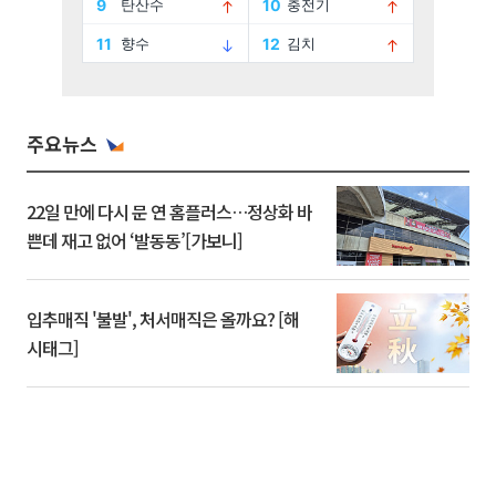
주요뉴스
22일 만에 다시 문 연 홈플러스…정상화 바
쁜데 재고 없어 ‘발동동’[가보니]
입추매직 '불발', 처서매직은 올까요? [해
시태그]