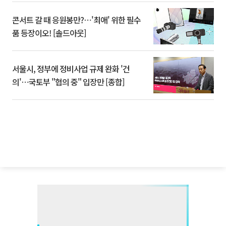
콘서트 갈 때 응원봉만?⋯'최애' 위한 필수
품 등장이오! [솔드아웃]
서울시, 정부에 정비사업 규제 완화 '건
의'⋯국토부 "협의 중" 입장만 [종합]