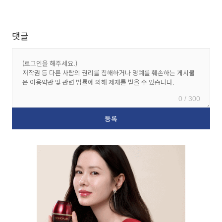
댓글
0 / 300