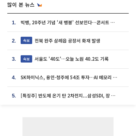
많이 본 뉴스
빅뱅, 20주년 기념 '새 뱅봉' 선보인다⋯콘서트 앞두고 팝업 개최
1.
전북 완주 삼례읍 공장서 화재 발생
속보
2.
서울도 '40도'…오늘 노원 40.2도 기록
속보
3.
SK하이닉스, 용인·청주에 54조 투자…AI 메모리 생산기지 키운다
4.
[특징주] 반도체 온기 탄 2차전지...삼성SDI, 장 초반 7% 넘게 껑충
5.