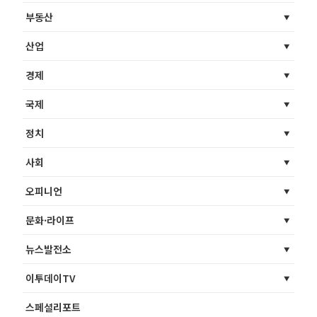
부동산
산업
경제
국제
정치
사회
오피니언
문화·라이프
뉴스발전소
이투데이TV
스페셜리포트