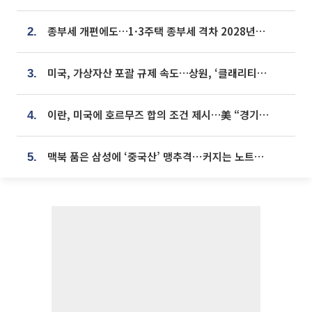
종부세 개편에도…1·3주택 종부세 격차 2028년부터 확대
2.
미국, 가상자산 포괄 규제 속도…상원, ‘클래리티법’ 9월 절차투표 추진
3.
이란, 미국에 호르무즈 합의 조건 제시…美 “경기 아직 안 끝나” [종합]
4.
맥북 품은 삼성에 ‘중국산’ 맹추격⋯커지는 노트북 OLED 시장
5.