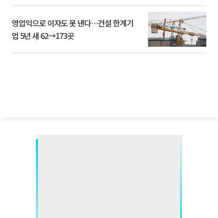
영업익으로 이자도 못 낸다…건설 한계기
업 5년 새 62→173곳