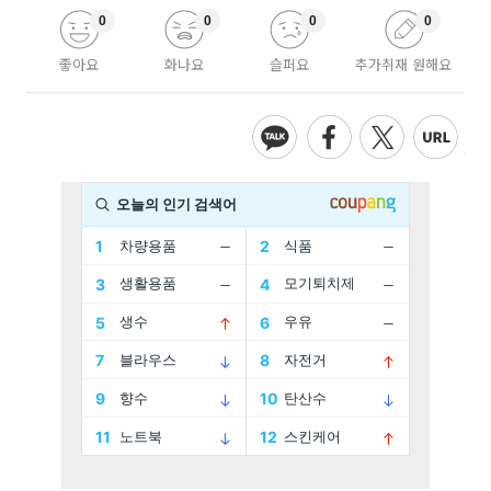
0
0
0
0
좋아요
화나요
슬퍼요
추가취재 원해요