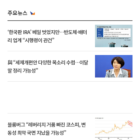
주요뉴스
‘한국판 IRA’ 베일 벗었지만…반도체·배터
리 업계 “시행령이 관건”
與 “세제개편안 다양한 목소리 수렴…이달
말 정리 가능성”
블룸버그 “레버리지 거품 빠진 코스피, 변
동성 최악 국면 지났을 가능성”