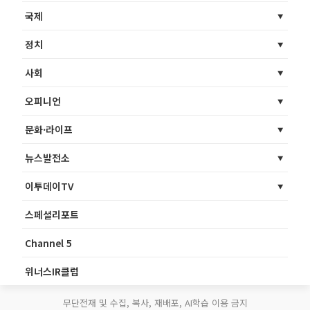
국제
정치
사회
오피니언
문화·라이프
뉴스발전소
이투데이TV
스페셜리포트
Channel 5
위너스IR클럽
무단전재 및 수집, 복사, 재배포, AI학습 이용 금지