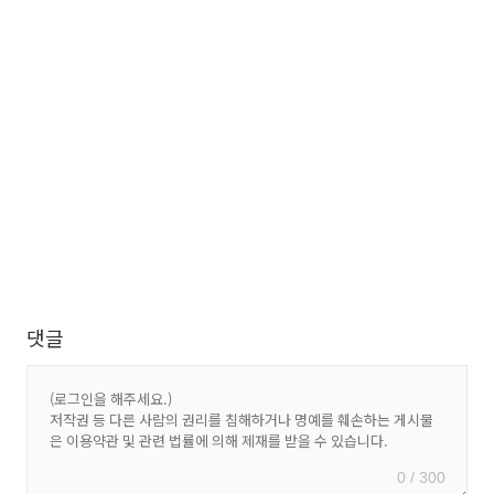
댓글
0 / 300