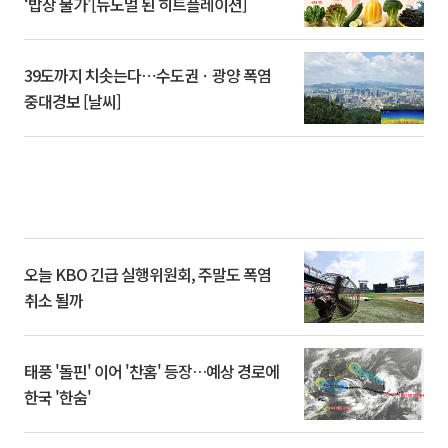
‘밥상 물가’[뉴노멀 된 히트플레이션]
39도까지 치솟는다⋯수도권ㆍ광양 폭염
중대경보 [날씨]
오늘 KBO 긴급 실행위원회, 주말도 폭염
취소 될까
태풍 '돌핀' 이어 '찬홈' 등장…예상 경로에
한국 '한숨'