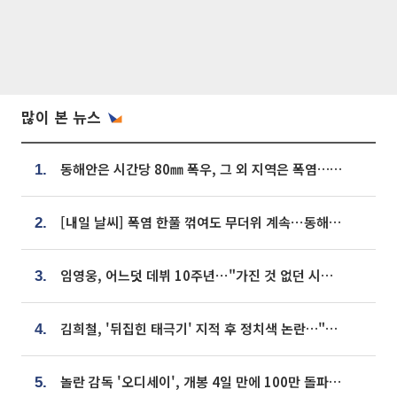
많이 본 뉴스
동해안은 시간당 80㎜ 폭우, 그 외 지역은 폭염…‘극과 극 날씨’
1.
[내일 날씨] 폭염 한풀 꺾여도 무더위 계속⋯동해안 이틀 연속 비
2.
임영웅, 어느덧 데뷔 10주년⋯"가진 것 없던 시절, 내 앞엔 20명의 팬뿐"
3.
김희철, '뒤집힌 태극기' 지적 후 정치색 논란…"좌우 떠나 우리나라 국기"
4.
놀란 감독 '오디세이', 개봉 4일 만에 100만 돌파⋯'왕사남' 보다 빠르다
5.