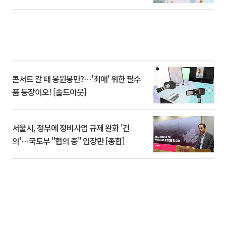
콘서트 갈 때 응원봉만?⋯'최애' 위한 필수
품 등장이오! [솔드아웃]
서울시, 정부에 정비사업 규제 완화 '건
의'⋯국토부 "협의 중" 입장만 [종합]