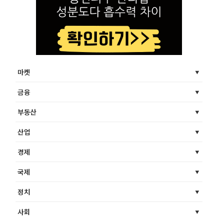
마켓
금융
부동산
산업
경제
국제
정치
사회