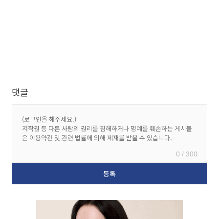
댓글
0 / 300