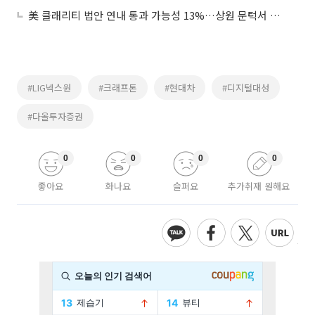
美 클래리티 법안 연내 통과 가능성 13%…상원 문턱서 제동
#LIG넥스원
#크래프톤
#현대차
#디지털대성
#다올투자증권
0
0
0
0
좋아요
화나요
슬퍼요
추가취재 원해요