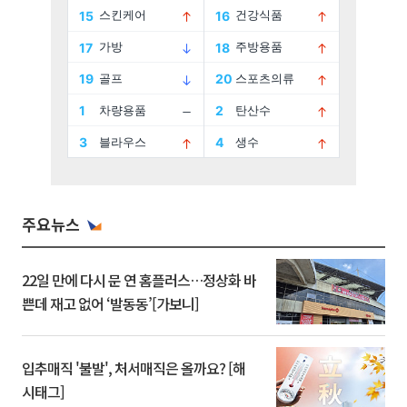
주요뉴스
22일 만에 다시 문 연 홈플러스…정상화 바
쁜데 재고 없어 ‘발동동’[가보니]
입추매직 '불발', 처서매직은 올까요? [해
시태그]