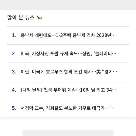
많이 본 뉴스
종부세 개편에도…1·3주택 종부세 격차 2028년부터 확대
1.
미국, 가상자산 포괄 규제 속도…상원, ‘클래리티법’ 9월 절차투표 추진
2.
이란, 미국에 호르무즈 합의 조건 제시…美 “경기 아직 안 끝나” [종합]
3.
[내일 날씨] 전국 무더위 계속…10일 낮 최고 34도 육박
4.
서경덕 교수, 김희철도 분노한 거꾸로 태극기⋯"엉터리는 아냐, 아쉬울 뿐"
5.