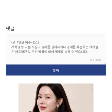
댓글
0 / 300