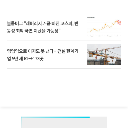
블룸버그 “레버리지 거품 빠진 코스피, 변
동성 최악 국면 지났을 가능성”
영업익으로 이자도 못 낸다…건설 한계기
업 5년 새 62→173곳