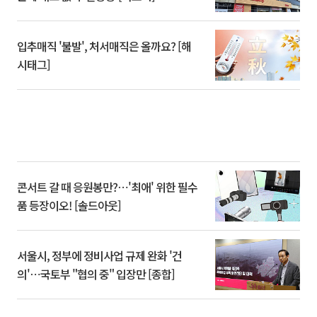
입추매직 '불발', 처서매직은 올까요? [해
시태그]
콘서트 갈 때 응원봉만?⋯'최애' 위한 필수
품 등장이오! [솔드아웃]
서울시, 정부에 정비사업 규제 완화 '건
의'⋯국토부 "협의 중" 입장만 [종합]