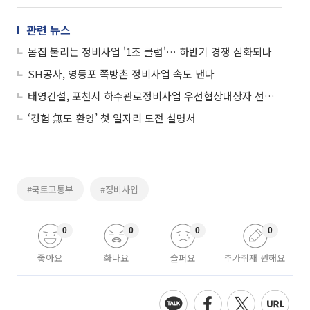
관련 뉴스
몸집 불리는 정비사업 '1조 클럽'… 하반기 경쟁 심화되나
SH공사, 영등포 쪽방촌 정비사업 속도 낸다
태영건설, 포천시 하수관로정비사업 우선협상대상자 선정 눈앞
‘경험 無도 환영’ 첫 일자리 도전 설명서
#국토교통부
#정비사업
0
0
0
0
좋아요
화나요
슬퍼요
추가취재 원해요