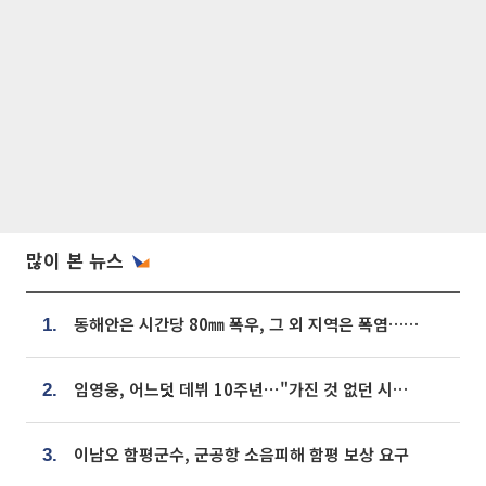
많이 본 뉴스
동해안은 시간당 80㎜ 폭우, 그 외 지역은 폭염…‘극과 극 날씨’
1.
임영웅, 어느덧 데뷔 10주년⋯"가진 것 없던 시절, 내 앞엔 20명의 팬뿐"
2.
이남오 함평군수, 군공항 소음피해 함평 보상 요구
3.