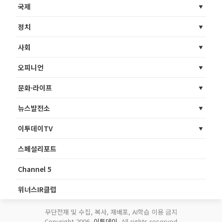
국제
정치
사회
오피니언
문화·라이프
뉴스발전소
이투데이TV
스페셜리포트
Channel 5
위너스IR클럽
무단전재 및 수집, 복사, 재배포, AI학습 이용 금지
Copyright 2006.
이투데이
. All rights reserved