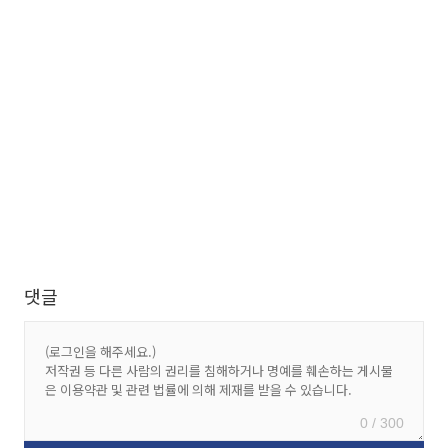
댓글
0 / 300