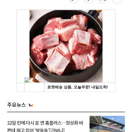
주요뉴스
22일 만에 다시 문 연 홈플러스…정상화 바
쁜데 재고 없어 ‘발동동’[가보니]