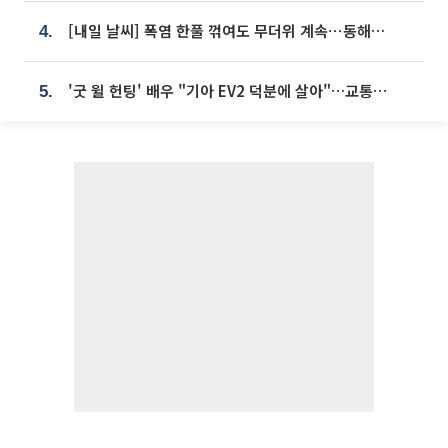
[내일 날씨] 폭염 한풀 꺾여도 무더위 계속⋯동해안 이틀 연속 비
4.
'굿 윌 헌팅' 배우 "기아 EV2 덕분에 살아"…교통사고 후 안전성 극찬
5.