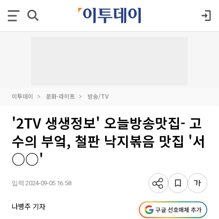
이투데이
문화·라이프
방송/TV
'2TV 생생정보' 오늘방송맛집- 고
수의 부엌, 철판 낙지볶음 맛집 '서
○○'
입력 2024-09-05 16:58
나병주 기자
구글 선호매체 추가