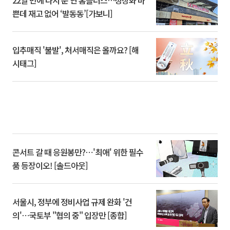
22일 만에 다시 문 연 홈플러스…정상화 바
쁜데 재고 없어 ‘발동동’[가보니]
입추매직 '불발', 처서매직은 올까요? [해
시태그]
콘서트 갈 때 응원봉만?⋯'최애' 위한 필수
품 등장이오! [솔드아웃]
서울시, 정부에 정비사업 규제 완화 '건
의'⋯국토부 "협의 중" 입장만 [종합]