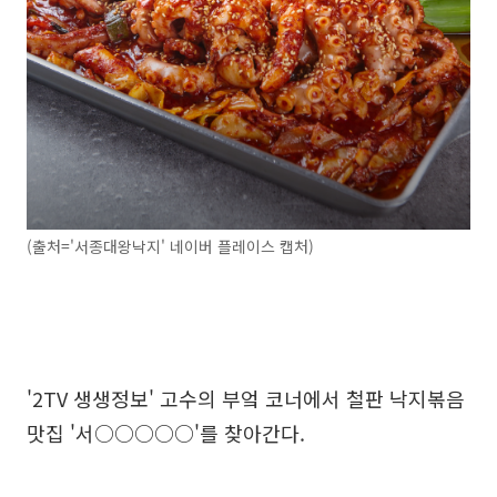
(출처='서종대왕낙지' 네이버 플레이스 캡처)
'2TV 생생정보' 고수의 부엌 코너에서 철판 낙지볶음
맛집 '서○○○○○'를 찾아간다.