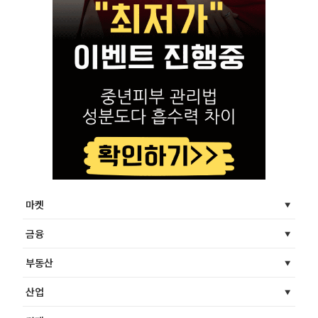
마켓
금융
부동산
산업