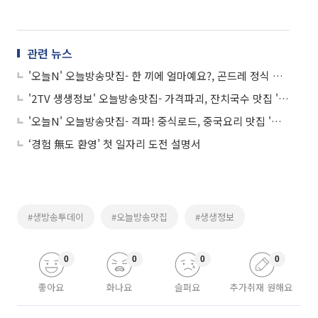
관련 뉴스
'오늘N' 오늘방송맛집- 한 끼에 얼마예요?, 곤드레 정식 맛집 '산○○○○○'
'2TV 생생정보' 오늘방송맛집- 가격파괴, 잔치국수 맛집 '국○○'
'오늘N' 오늘방송맛집- 격파! 중식로드, 중국요리 맛집 '천○○'
‘경험 無도 환영’ 첫 일자리 도전 설명서
#생방송투데이
#오늘방송맛집
#생생정보
0
0
0
0
좋아요
화나요
슬퍼요
추가취재 원해요