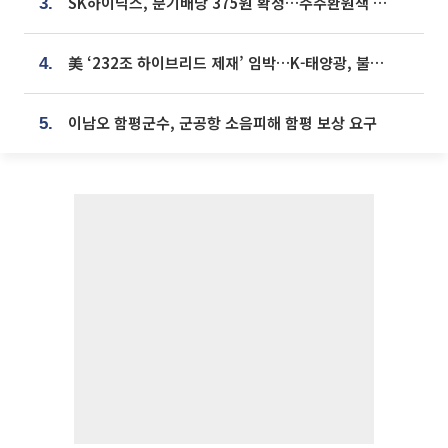
SK하이닉스, 분기배당 375원 확정…주주환원책 9월로 앞당겨 발표
3.
美 ‘232조 하이브리드 제재’ 임박…K-태양광, 불확실성 털고 날개 다나
4.
이남오 함평군수, 군공항 소음피해 함평 보상 요구
5.