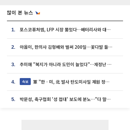
많이 본 뉴스
포스코퓨처엠, LFP 시장 뚫었다…배터리사와 대규모 장기 공급 합의
1.
아옳이, 한의사 김형배와 벌써 200일⋯꽃다발 들고 "프러포즈 아냐"
2.
추미애 "복지가 아니라 도민이 늘었다"…재정난 책임론 정면돌파
3.
軍 "한ㆍ미, 北 발사 탄도미사일 제원 정밀분석 중"
속보
4.
박문성, 축구협회 '성 접대' 보도에 분노…"다 말아먹으려고 작정했나"
5.