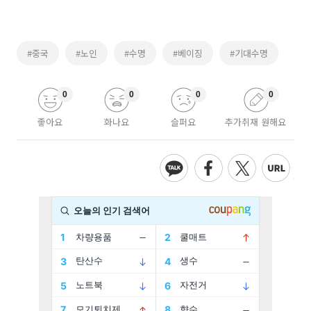
#중국
#노인
#수명
#베이징
#기대수명
0
0
0
0
좋아요
화나요
슬퍼요
추가취재 원해요