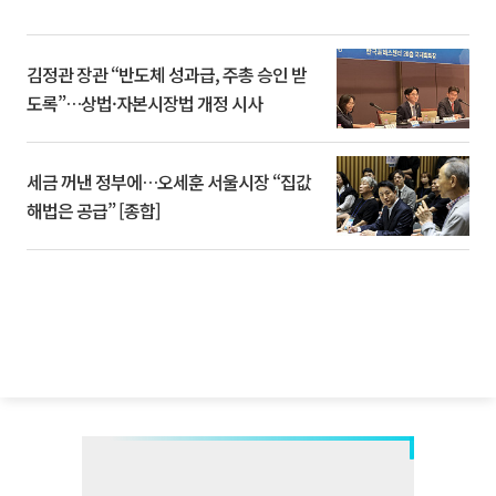
김정관 장관 “반도체 성과급, 주총 승인 받
도록”…상법·자본시장법 개정 시사
세금 꺼낸 정부에…오세훈 서울시장 “집값
해법은 공급” [종합]