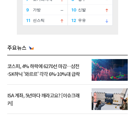
주요뉴스
코스피, 4% 하락에 6270선 마감…삼전
·SK하닉 '와르르' 각각 6%·10%대 급락
ISA 계좌, 5년마다 깨라고요? [이슈크래
커]