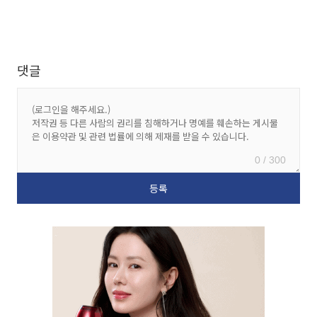
댓글
0 / 300