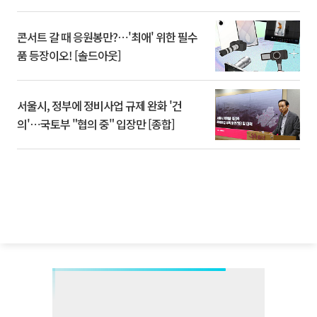
콘서트 갈 때 응원봉만?⋯'최애' 위한 필수
품 등장이오! [솔드아웃]
서울시, 정부에 정비사업 규제 완화 '건
의'⋯국토부 "협의 중" 입장만 [종합]