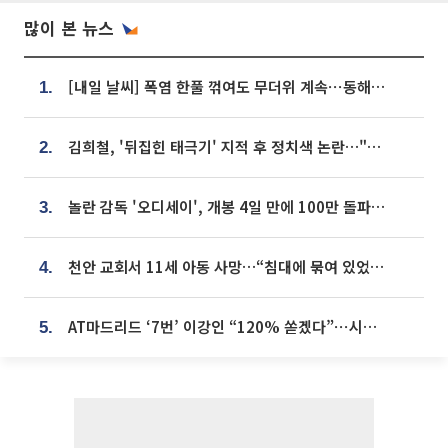
많이 본 뉴스
[내일 날씨] 폭염 한풀 꺾여도 무더위 계속⋯동해안 이틀 연속 비
1.
김희철, '뒤집힌 태극기' 지적 후 정치색 논란…"좌우 떠나 우리나라 국기"
2.
놀란 감독 '오디세이', 개봉 4일 만에 100만 돌파⋯'왕사남' 보다 빠르다
3.
천안 교회서 11세 아동 사망…“침대에 묶여 있었다” 진술 확보
4.
AT마드리드 ‘7번’ 이강인 “120% 쏟겠다”⋯시메오네 감독 “필요한 선수”
5.