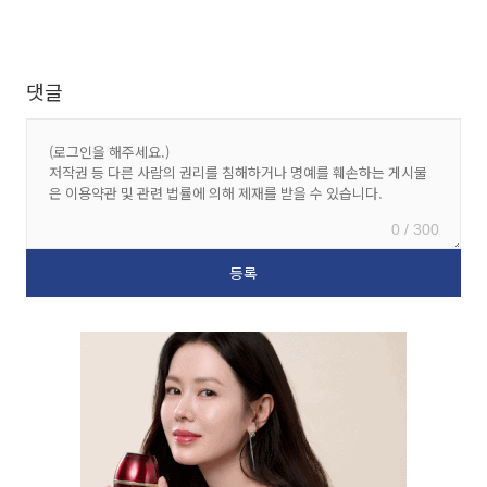
댓글
0 / 300