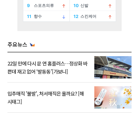
주요뉴스
22일 만에 다시 문 연 홈플러스…정상화 바
쁜데 재고 없어 ‘발동동’[가보니]
입추매직 '불발', 처서매직은 올까요? [해
시태그]