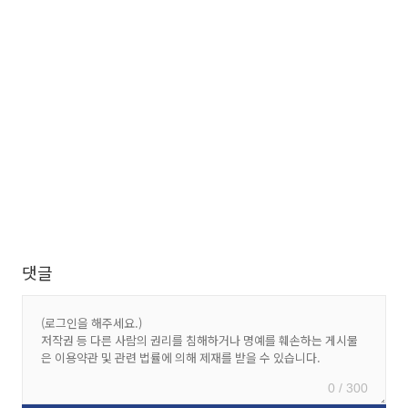
댓글
0 / 300