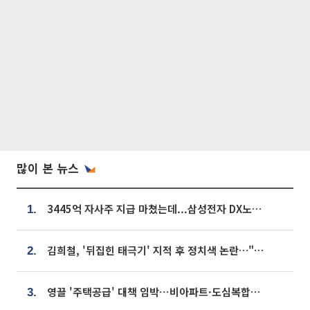
많이 본 뉴스
3445억 자사주 지급 마쳤는데...삼성전자 DX노조, 뒤늦은 '떼쓰기 집회'
1.
김희철, '뒤집힌 태극기' 지적 후 정치색 논란…"좌우 떠나 우리나라 국기"
2.
영끌 '주택공급' 대책 임박⋯비아파트·도심복합까지 총동원
3.