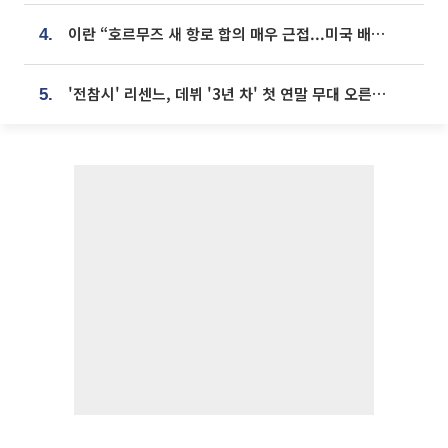
이란 “호르무즈 새 항로 합의 매우 근접...미국 배상 먼저”
4.
'전참시' 리센느, 데뷔 '3년 차' 첫 연말 무대 오른다⋯"그동안 섭외 안 와"
5.