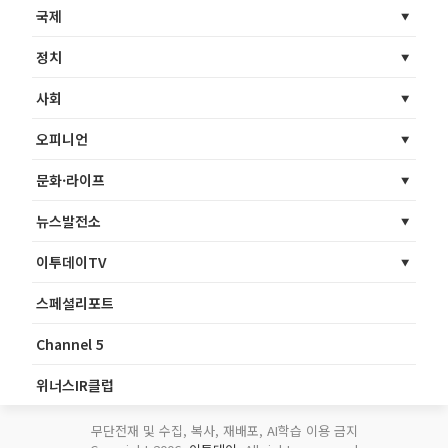
국제
정치
사회
오피니언
문화·라이프
뉴스발전소
이투데이TV
스페셜리포트
Channel 5
위너스IR클럽
무단전재 및 수집, 복사, 재배포, AI학습 이용 금지