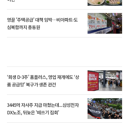
영끌 '주택공급' 대책 임박⋯비아파트·도
심복합까지 총동원
‘회생 D-3주’ 홈플러스, 영업 재개에도 ‘상
품 공급망’ 복구가 생존 관건
3445억 자사주 지급 마쳤는데...삼성전자
DX노조, 뒤늦은 '떼쓰기 집회'