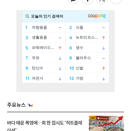
주요뉴스
바다 태운 폭염에…회 한 접시도 ‘히트플레
이션’