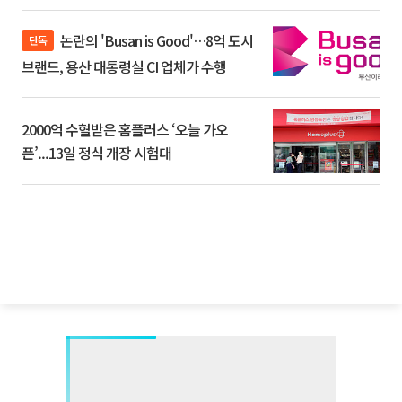
논란의 'Busan is Good'…8억 도시
단독
브랜드, 용산 대통령실 CI 업체가 수행
2000억 수혈받은 홈플러스 ‘오늘 가오
픈’...13일 정식 개장 시험대