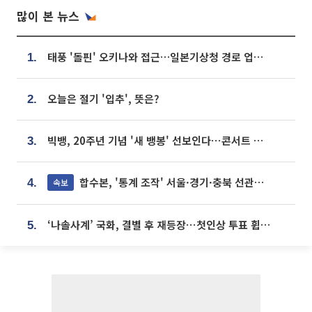
많이 본 뉴스
태풍 '돌핀' 오키나와 접근…일본기상청 경로 업데이트
1.
오늘은 절기 '입추', 뜻은?
2.
빅뱅, 20주년 기념 '새 뱅봉' 선보인다⋯콘서트 앞두고 팝업 개최
3.
합수본, '통계 조작' 서울·경기·충북 선관위 등 추가 압수수색
속보
4.
‘나솔사계’ 국화, 결별 후 재등장⋯첫인상 투표 휩쓸고 ‘인기녀’ 등극
5.