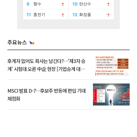
주요뉴스
후계자 없어도 회사는 남긴다?…‘제3자 승
계’ 시험대 오른 中企 현장 [기업승계 대전
환]
MSCI 발표 D-7…후보주 반등에 편입 기대
재점화