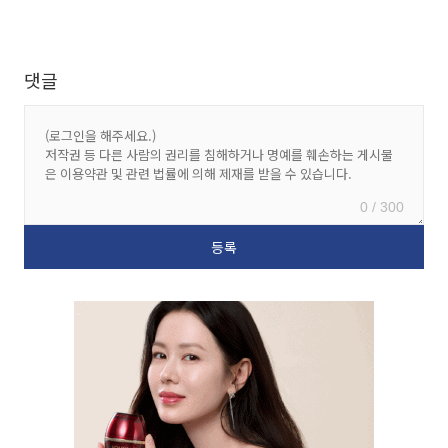
댓글
0 / 300