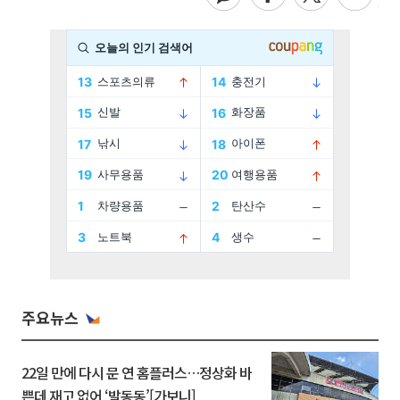
주요뉴스
22일 만에 다시 문 연 홈플러스…정상화 바
쁜데 재고 없어 ‘발동동’[가보니]