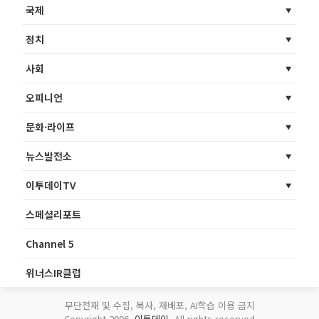
국제
정치
사회
오피니언
문화·라이프
뉴스발전소
이투데이TV
스페셜리포트
Channel 5
위너스IR클럽
무단전재 및 수집, 복사, 재배포, AI학습 이용 금지
Copyright 2006.
이투데이
. All rights reserved