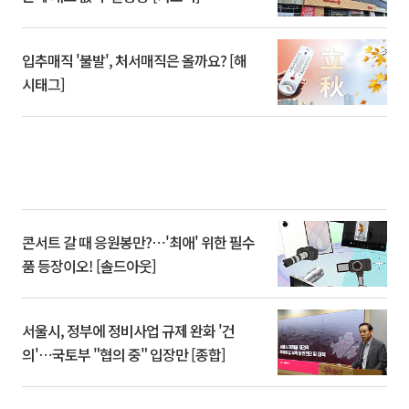
입추매직 '불발', 처서매직은 올까요? [해
시태그]
콘서트 갈 때 응원봉만?⋯'최애' 위한 필수
품 등장이오! [솔드아웃]
서울시, 정부에 정비사업 규제 완화 '건
의'⋯국토부 "협의 중" 입장만 [종합]