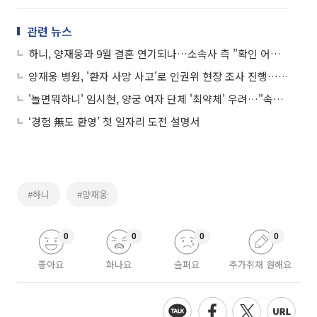
관련 뉴스
하니, 양재웅과 9월 결혼 연기되나…소속사 측 "확인 어려워"
양재웅 병원, '환자 사망 사고'로 인권위 현장 조사 진행…CCTV 등 확보
'놀면뭐하니' 임시현, 양궁 여자 단체 '최약체' 우려…"속상해, 직접 댓글 달아"
‘경험 無도 환영’ 첫 일자리 도전 설명서
#하니
#양재웅
0
0
0
0
좋아요
화나요
슬퍼요
추가취재 원해요