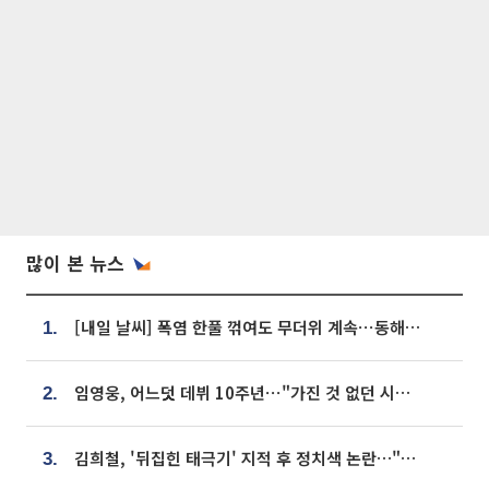
많이 본 뉴스
[내일 날씨] 폭염 한풀 꺾여도 무더위 계속⋯동해안 이틀 연속 비
1.
임영웅, 어느덧 데뷔 10주년⋯"가진 것 없던 시절, 내 앞엔 20명의 팬뿐"
2.
김희철, '뒤집힌 태극기' 지적 후 정치색 논란…"좌우 떠나 우리나라 국기"
3.