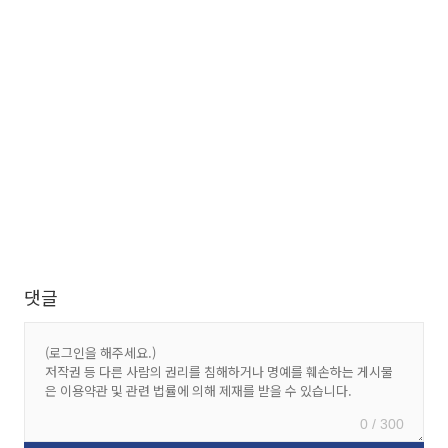
댓글
0 / 300