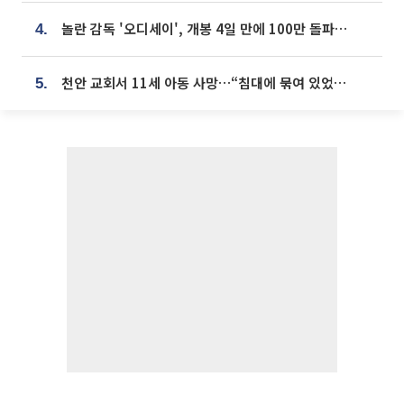
놀란 감독 '오디세이', 개봉 4일 만에 100만 돌파⋯'왕사남' 보다 빠르다
4.
천안 교회서 11세 아동 사망…“침대에 묶여 있었다” 진술 확보
5.