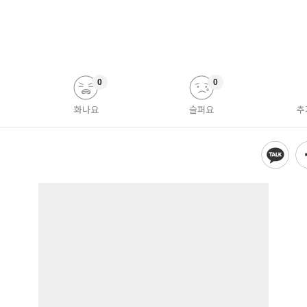
0
0
화나요
슬퍼요
추