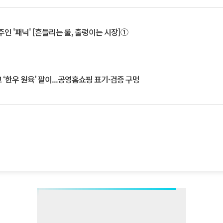
인 '패닉' [흔들리는 룰, 출렁이는 시장]①
‘한우 원육’ 팔이...공영홈쇼핑 표기·검증 구멍