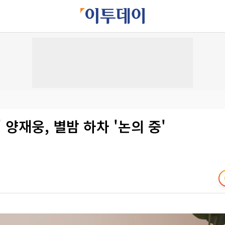
' 양재웅, 별밤 하차 '논의 중'