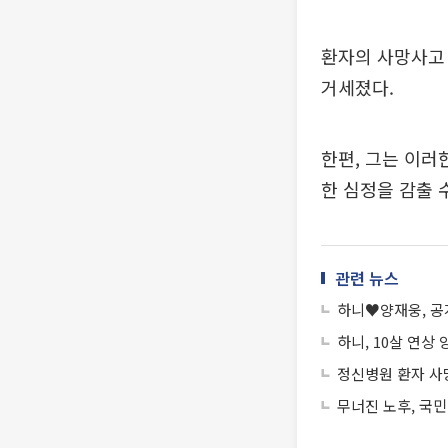
환자의 사망사고 
거세졌다.
한편, 그는 이러
한 심정을 감출 
관련 뉴스
하니♥양재웅, 공
하니, 10살 연상
정신병원 환자 사
무너진 노후, 국