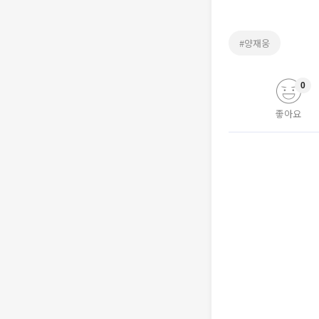
#양재웅
0
좋아요