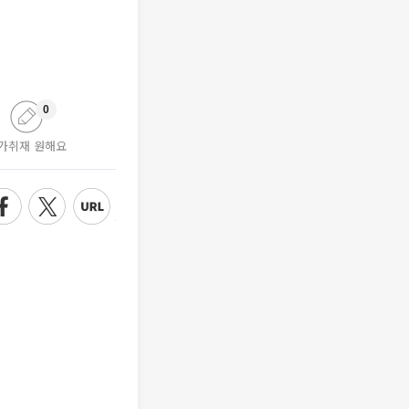
0
가취재 원해요