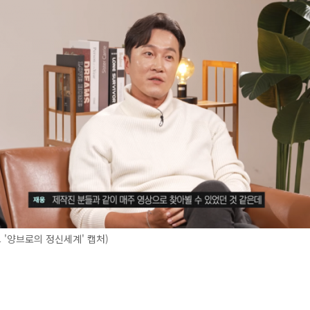
 '양브로의 정신세계' 캡처)