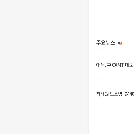
주요뉴스
애플, 中 CXMT 메
최태원·노소영 '944