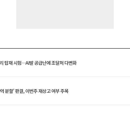
모리 탑재 시험…AI발 공급난에 조달처 다변화
0억 분할' 판결, 이번주 재상고 여부 주목