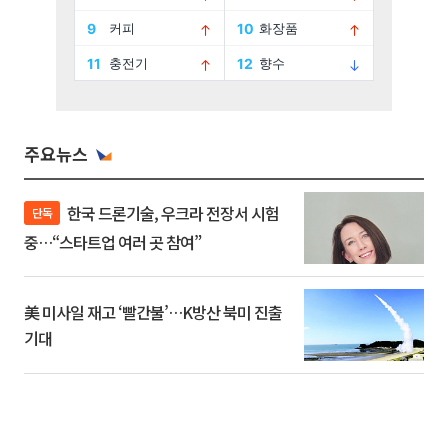
주요뉴스
한국 드론기술, 우크라 전장서 시험
단독
중…“스타트업 여러 곳 참여”
美 미사일 재고 ‘빨간불’…K방산 북미 진출
기대