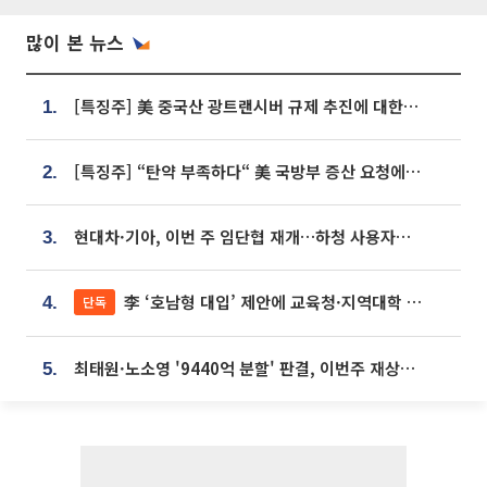
많이 본 뉴스
[특징주] 美 중국산 광트랜시버 규제 추진에 대한광통신 등 광통신株 강세
1.
[특징주] “탄약 부족하다“ 美 국방부 증산 요청에⋯국내 방산주 급등세
2.
현대차·기아, 이번 주 임단협 재개…하청 사용자성 재심도 ‘변수’
3.
李 ‘호남형 대입’ 제안에 교육청·지역대학 서·논술형 입시 연계 '착수'
단독
4.
최태원·노소영 '9440억 분할' 판결, 이번주 재상고 여부 주목
5.