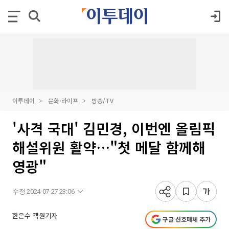
이투데이
문화·라이프
방송/TV
'사격 국대' 김민경, 이번엔 올림픽
해설위원 활약…"첫 메달 함께해
영광"
수정 2024-07-27 23:06
한은수 객원기자
구글 선호매체 추가