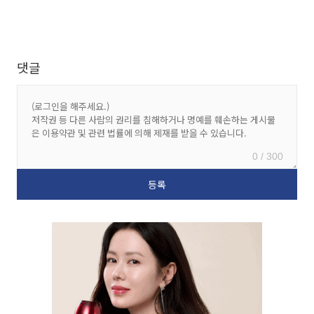
댓글
0 / 300