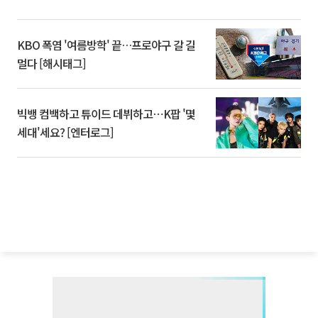
KBO 폭염 '여름방학' 끝…프로야구 갈 길
멀다 [해시태그]
빅뱅 컴백하고 튜이드 데뷔하고⋯K팝 '몇
세대'세요? [엔터로그]