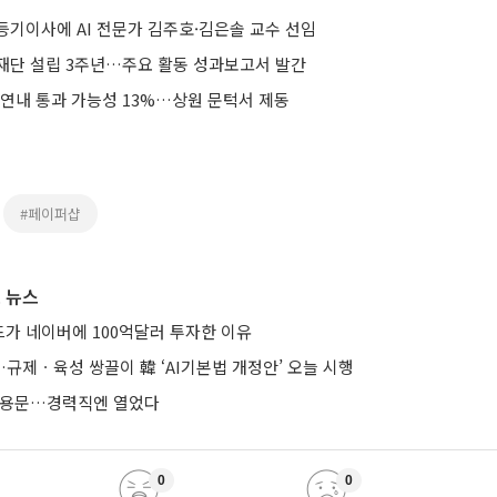
등기이사에 AI 전문가 김주호·김은솔 교수 선임
재단 설립 3주년…주요 활동 성과보고서 발간
 연내 통과 가능성 13%…상원 문턱서 제동
#페이퍼샵
 뉴스
가 네이버에 100억달러 투자한 이유
규제ㆍ육성 쌍끌이 韓 ‘AI기본법 개정안’ 오늘 시행
 채용문…경력직엔 열었다
0
0