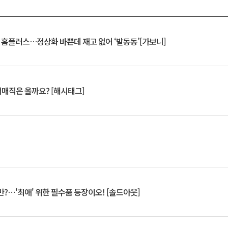
연 홈플러스…정상화 바쁜데 재고 없어 ‘발동동’[가보니]
서매직은 올까요? [해시태그]
?⋯'최애' 위한 필수품 등장이오! [솔드아웃]