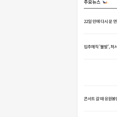
주요뉴스
22일 만에 다시 문 
입추매직 '불발', 처
콘서트 갈 때 응원봉만