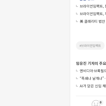
브라이언임팩트, 
브라이언임팩트, 
美 클래리티 법안
#브라이언임팩트
임유진 기자의 주요
엔비디아·브룩필드
“족쇄냐 날개냐”…
AI가 닫은 신입
0