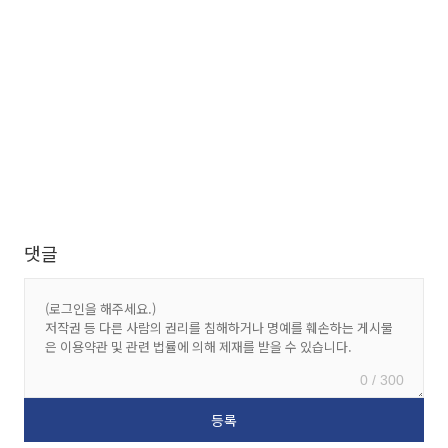
댓글
0 / 300