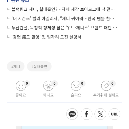
관련 뉴스
블랙핑크 제니, 실내흡연?…자체 제작 브이로그에 딱 걸렸다
‘더 시즌즈’ 빌리 아일리시, “제니 귀여워…한국 팬들 친절하고 따뜻해”
두산건설, 독창적 정체성 담은 '위브·제니스' 브랜드 패턴 개발
‘경험 無도 환영’ 첫 일자리 도전 설명서
#제니
#실내흡연
0
0
0
0
좋아요
화나요
슬퍼요
추가취재 원해요