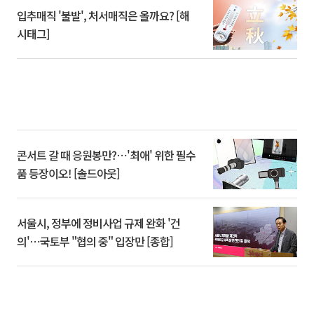
입추매직 '불발', 처서매직은 올까요? [해
시태그]
콘서트 갈 때 응원봉만?⋯'최애' 위한 필수
품 등장이오! [솔드아웃]
서울시, 정부에 정비사업 규제 완화 '건
의'⋯국토부 "협의 중" 입장만 [종합]