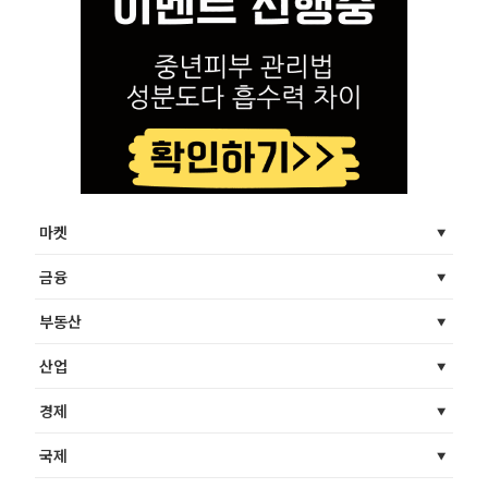
마켓
금융
부동산
산업
경제
국제