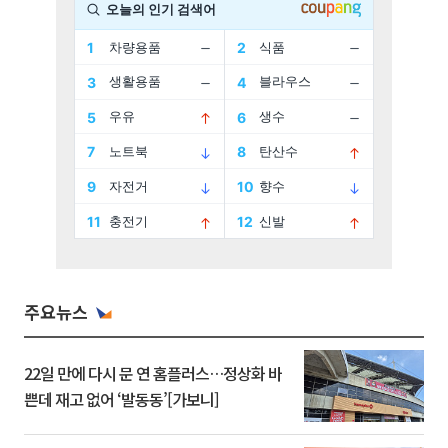
주요뉴스
22일 만에 다시 문 연 홈플러스…정상화 바
쁜데 재고 없어 ‘발동동’[가보니]