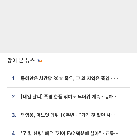
많이 본 뉴스
동해안은 시간당 80㎜ 폭우, 그 외 지역은 폭염…‘극과 극 날씨’
1.
[내일 날씨] 폭염 한풀 꺾여도 무더위 계속⋯동해안 이틀 연속 비
2.
임영웅, 어느덧 데뷔 10주년⋯"가진 것 없던 시절, 내 앞엔 20명의 팬뿐"
3.
'굿 윌 헌팅' 배우 "기아 EV2 덕분에 살아"…교통사고 후 안전성 극찬
4.