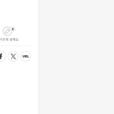
0
가취재 원해요