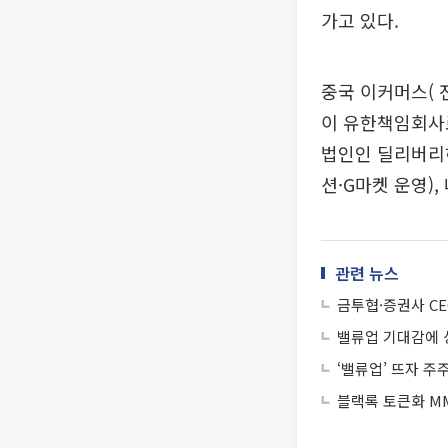
가고 있다.
중국 이커머스( 전
이 유한책임회사
법인인 딜리버리
션·G마켓 운영)
관련 뉴스
금투협·증권사 C
밸류업 기대감에 상
‘밸류업’ 뜨자 주
블랙록 토큰화 MM