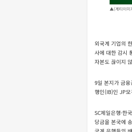
▲(게티이미
외국계 기업의 한
사에 대한 감시 
자본도 끊이지 않
9일 본지가 금
행인(IB)인 JP
SC제일은행·한국
당금을 본국에 송
국계 은행들의 배