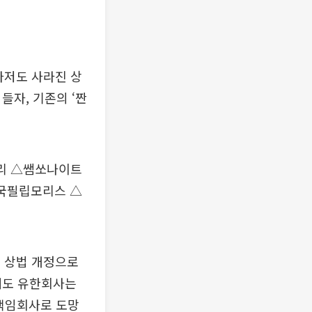
마저도 사라진 상
어들자, 기존의 ‘짠
리 △쌤쏘나이트
국필립모리스 △
년 상법 개정으로
해도 유한회사는
한책임회사로 도망