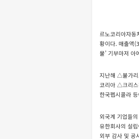
르노코리아자동차는
황이다. 매출액(3
물’ 기부마저 아
지난해 △불가리
코리아 △크리스
한국펩시콜라 등
외국계 기업들의 
유한회사의 설립이
외부 감사 및 공