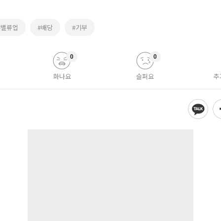
#밸류업
#배당
#기부
0
0
화나요
슬퍼요
추