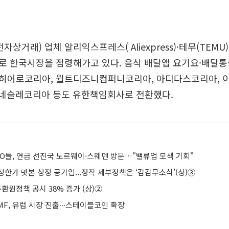
자상거래) 업체 알리익스프레스( Aliexpress)·테무(TEMU)·
로 한국시장을 점령해가고 있다. 음식 배달앱 요기요·배달통
히어로코리아, 월트디즈니컴퍼니코리아, 아디다스코리아, 
, 네슬레코리아 등도 유한책임회사로 전환했다.
EO들, 연금 선진국 노르웨이·스웨덴 방문…"밸류업 모색 기회"
한가 맛본 상장 공기업...정작 세부정책은 ‘감감무소식’(상)③
주환원정책 공시 38% 증가 (상)②
F, 유럽 시장 진출∙∙∙스테이블코인 확장