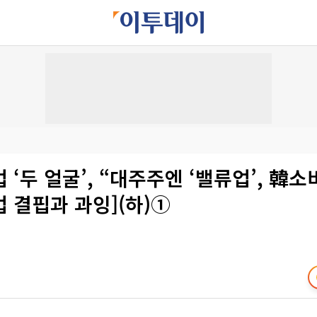
 ‘두 얼굴’, “대주주엔 ‘밸류업’, 韓소
업 결핍과 과잉](하)①