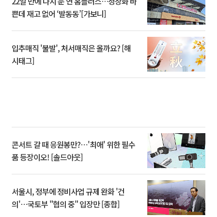
22일 만에 다시 문 연 홈플러스…정상화 바
쁜데 재고 없어 ‘발동동’[가보니]
입추매직 '불발', 처서매직은 올까요? [해
시태그]
콘서트 갈 때 응원봉만?⋯'최애' 위한 필수
품 등장이오! [솔드아웃]
서울시, 정부에 정비사업 규제 완화 '건
의'⋯국토부 "협의 중" 입장만 [종합]