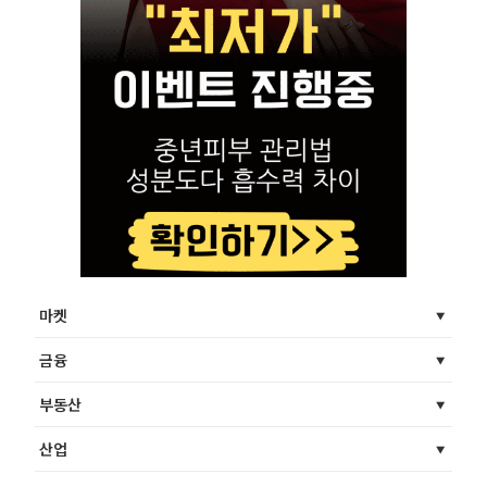
마켓
금융
부동산
산업