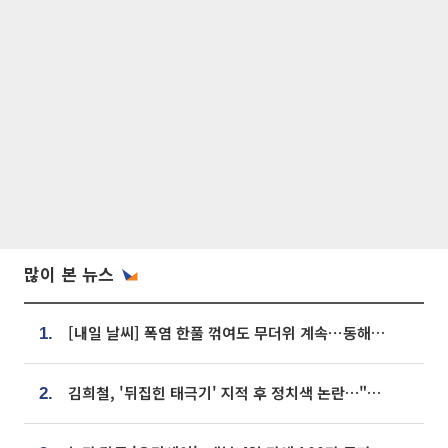
많이 본 뉴스
[내일 날씨] 폭염 한풀 꺾여도 무더위 계속⋯동해안 이틀 연속 비
1.
김희철, '뒤집힌 태극기' 지적 후 정치색 논란…"좌우 떠나 우리나라 국기"
2.