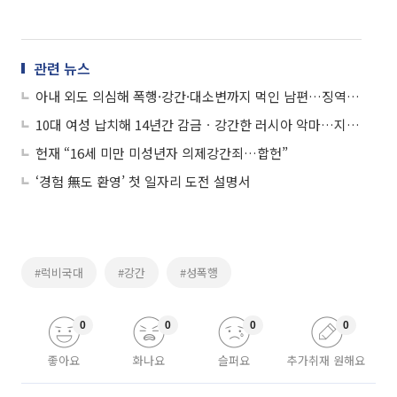
관련 뉴스
아내 외도 의심해 폭행·강간·대소변까지 먹인 남편…징역 12년 확정
10대 여성 납치해 14년간 감금ㆍ강간한 러시아 악마…지하실엔 여성 시체까지
헌재 “16세 미만 미성년자 의제강간죄…합헌”
‘경험 無도 환영’ 첫 일자리 도전 설명서
#럭비국대
#강간
#성폭행
0
0
0
0
좋아요
화나요
슬퍼요
추가취재 원해요