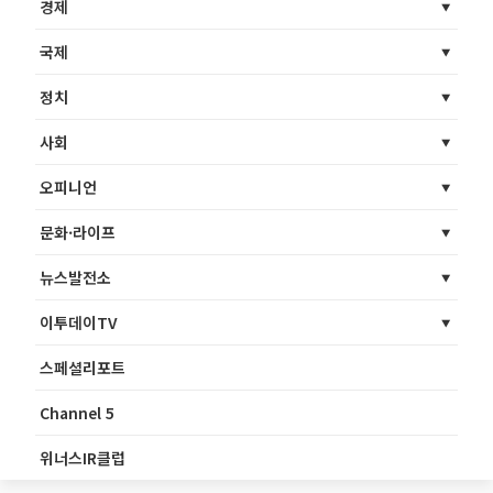
경제
국제
정치
사회
오피니언
문화·라이프
뉴스발전소
이투데이TV
스페셜리포트
Channel 5
위너스IR클럽