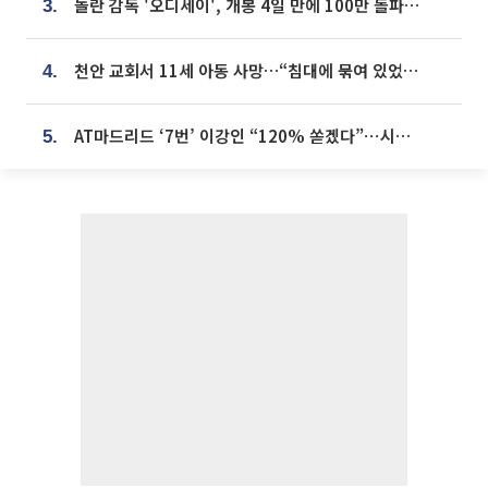
놀란 감독 '오디세이', 개봉 4일 만에 100만 돌파⋯'왕사남' 보다 빠르다
3.
천안 교회서 11세 아동 사망…“침대에 묶여 있었다” 진술 확보
4.
AT마드리드 ‘7번’ 이강인 “120% 쏟겠다”⋯시메오네 감독 “필요한 선수”
5.