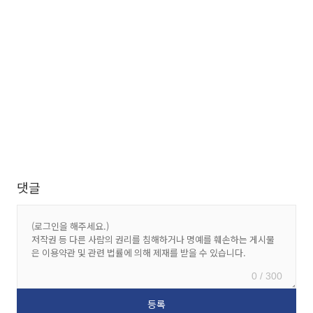
댓글
0 / 300