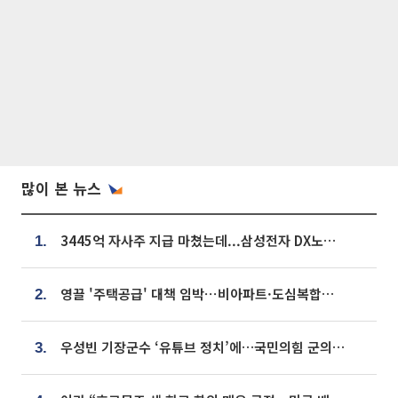
많이 본 뉴스
3445억 자사주 지급 마쳤는데...삼성전자 DX노조, 뒤늦은 '떼쓰기 집회'
1.
영끌 '주택공급' 대책 임박⋯비아파트·도심복합까지 총동원
2.
우성빈 기장군수 ‘유튜브 정치’에…국민의힘 군의원들 집단 반발
3.