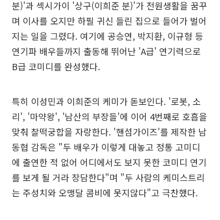
분)'과 섹시가이 '상구(이희준 분)'가 전원생활을 꿈꾸
며 이사를 오지만 하필 귀신 들린 집으로 들어가 벌어
지는 일을 그렸다. 여기에 공승연, 박지환, 이규형 등
연기파 배우들까지 출동해 뛰어난 'A급' 연기력으로
B급 코미디를 완성했다.
특히 이성민과 이희준의 케미가 돋보인다. '로봇, 소
리', '마약왕', '남산의 부장들'에 이어 4번째로 호흡을
맞춰 찰떡궁합을 자랑한다. '핸섬가이즈'를 제작한 남
동협 감독은 "두 배우가 이렇게 대놓고 정통 고미디
에 출연한 적 없어 어디에서도 보지 못한 코미디 연기
를 보게 될 거라 장담한다"며 "두 사람의 케미스트리
는 주성치와 오맹달 콤비에 못지않다"고 극찬했다.