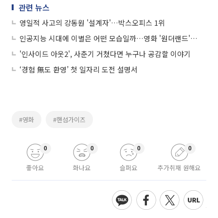
관련 뉴스
영일적 사고의 강동원 '설계자'…박스오피스 1위
인공지능 시대에 이별은 어떤 모습일까…영화 '원더랜드'서 확인하세요
'인사이드 아웃2', 사춘기 거쳤다면 누구나 공감할 이야기
‘경험 無도 환영’ 첫 일자리 도전 설명서
#영화
#핸섬가이즈
0
0
0
0
좋아요
화나요
슬퍼요
추가취재 원해요