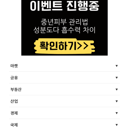
마켓
금융
부동산
산업
경제
국제