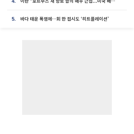
이란 “호르무즈 새 항로 합의 매우 근접...미국 배상 먼저”
4.
바다 태운 폭염에…회 한 접시도 ‘히트플레이션’
5.