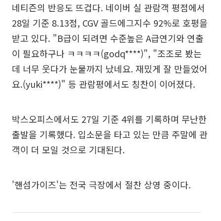
네티즌의 반응도 뜨겁다. 네이버 실 관람객 평점에서
28일 기준 8.13점, CGV 골드에그지수 92%로 호평을
받고 있다. "B급이 되려면 수준높은 A급연기와 연출
이 필요하구나 ㅋㅋㅋㅋ(godq****)", "조조로 봤는
데 너무 웃다가 눈물까지 났네요. 재밌게 잘 만들었어
요.(yuki****)" 등 관람평에서도 칭찬이 이어졌다.
박스오피스에서도 27일 기준 4위를 기록하며 무난한
출발을 기록했다. 입소문을 타고 있는 만큼 주말에 관
객이 더 모일 것으로 기대된다.
'핸섬가이즈'는 전국 극장에서 절찬 상영 중이다.