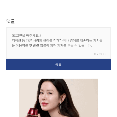
댓글
0 / 300