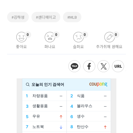
#김하성
#샌디에이고
#MLB
0
0
0
0
좋아요
화나요
슬퍼요
추가취재 원해요