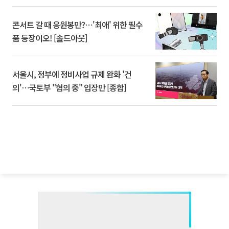
콘서트 갈 때 응원봉만?⋯'최애' 위한 필수
품 등장이오! [솔드아웃]
서울시, 정부에 정비사업 규제 완화 '건
의'⋯국토부 "협의 중" 입장만 [종합]