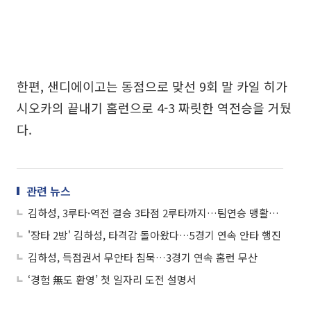
한편, 샌디에이고는 동점으로 맞선 9회 말 카일 히가
시오카의 끝내기 홈런으로 4-3 짜릿한 역전승을 거뒀
다.
관련 뉴스
김하성, 3루타·역전 결승 3타점 2루타까지…팀연승 맹활약 '펄펄'
'장타 2방' 김하성, 타격감 돌아왔다…5경기 연속 안타 행진
김하성, 득점권서 무안타 침묵…3경기 연속 홈런 무산
‘경험 無도 환영’ 첫 일자리 도전 설명서