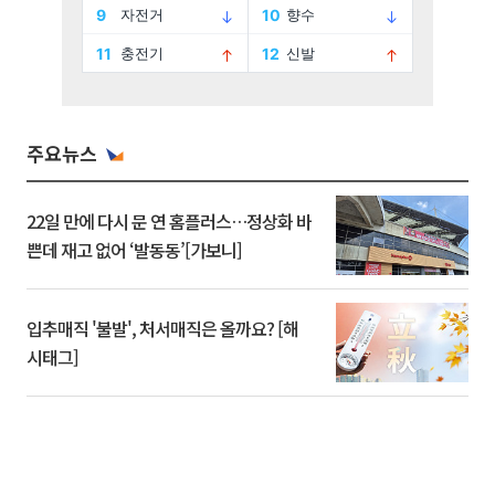
주요뉴스
22일 만에 다시 문 연 홈플러스…정상화 바
쁜데 재고 없어 ‘발동동’[가보니]
입추매직 '불발', 처서매직은 올까요? [해
시태그]