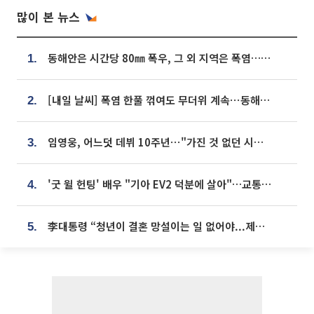
많이 본 뉴스
동해안은 시간당 80㎜ 폭우, 그 외 지역은 폭염…‘극과 극 날씨’
1.
[내일 날씨] 폭염 한풀 꺾여도 무더위 계속⋯동해안 이틀 연속 비
2.
임영웅, 어느덧 데뷔 10주년⋯"가진 것 없던 시절, 내 앞엔 20명의 팬뿐"
3.
'굿 윌 헌팅' 배우 "기아 EV2 덕분에 살아"…교통사고 후 안전성 극찬
4.
李대통령 “청년이 결혼 망설이는 일 없어야...제도상 불이익 조사”
5.