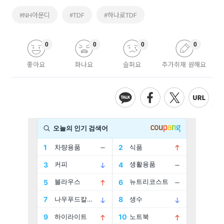
#NH아문디
#TDF
#하나로TDF
0
0
0
0
좋아요
화나요
슬퍼요
추가취재 원해요