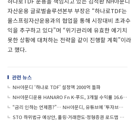
하나로TDF 운용을 책임지고 있는 김석환 NH아문디
자산운용 글로벌솔루션본부 부장은 “하나로TDF는
올스프링자산운용과의 협업을 통해 시장대비 초과수
익을 추구하고 있다”며 “위기관리에 유효한 예기치
못한 상황에 대처하는 전략을 같이 진행할 계획”이라
고 했다.
관련 뉴스
NH아문디 ‘하나로 TDF' 설정액 2000억 돌파
NH아문디운용 HANARO Fn K-푸드, 3개월 수익률 16.65%
“금리 인하는 언제쯤?”… NH아문디, 유튜브에 ‘투자브리핑’ 공개
STO 하위법규 예상안, 풀링·거래한도·정형증권 로드맵 제시