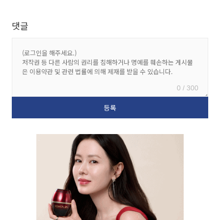
댓글
0 / 300