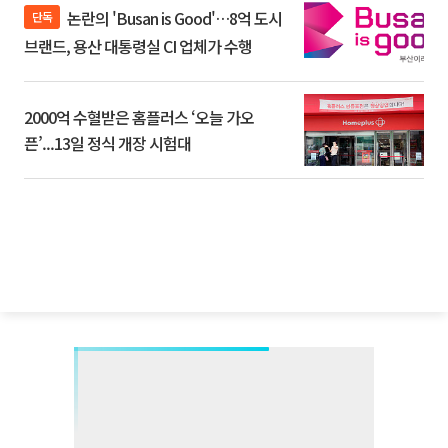
논란의 'Busan is Good'…8억 도시
단독
브랜드, 용산 대통령실 CI 업체가 수행
2000억 수혈받은 홈플러스 ‘오늘 가오
픈’...13일 정식 개장 시험대