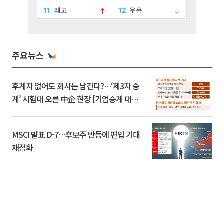
주요뉴스
후계자 없어도 회사는 남긴다?…‘제3자 승
계’ 시험대 오른 中企 현장 [기업승계 대전
환]
MSCI 발표 D-7…후보주 반등에 편입 기대
재점화