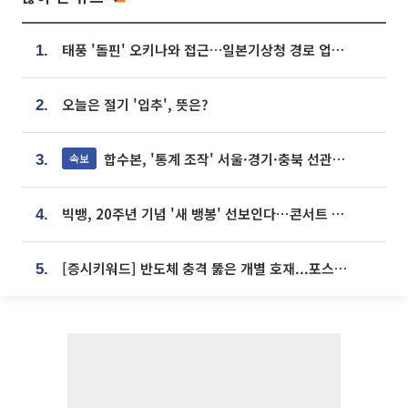
태풍 '돌핀' 오키나와 접근…일본기상청 경로 업데이트
1.
오늘은 절기 '입추', 뜻은?
2.
합수본, '통계 조작' 서울·경기·충북 선관위 등 추가 압수수색
속보
3.
빅뱅, 20주년 기념 '새 뱅봉' 선보인다⋯콘서트 앞두고 팝업 개최
4.
[증시키워드] 반도체 충격 뚫은 개별 호재...포스코퓨처엠·에코프로·한화솔루션 '눈길'
5.