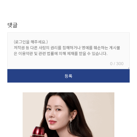
댓글
0 / 300