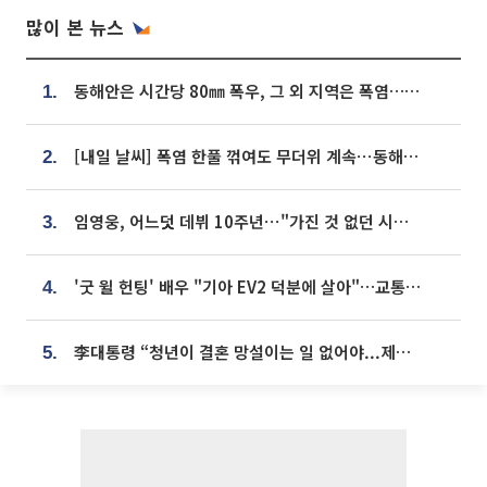
많이 본 뉴스
동해안은 시간당 80㎜ 폭우, 그 외 지역은 폭염…‘극과 극 날씨’
1.
[내일 날씨] 폭염 한풀 꺾여도 무더위 계속⋯동해안 이틀 연속 비
2.
임영웅, 어느덧 데뷔 10주년⋯"가진 것 없던 시절, 내 앞엔 20명의 팬뿐"
3.
'굿 윌 헌팅' 배우 "기아 EV2 덕분에 살아"…교통사고 후 안전성 극찬
4.
李대통령 “청년이 결혼 망설이는 일 없어야...제도상 불이익 조사”
5.