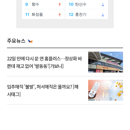
주요뉴스
22일 만에 다시 문 연 홈플러스…정상화 바
쁜데 재고 없어 ‘발동동’[가보니]
입추매직 '불발', 처서매직은 올까요? [해
시태그]