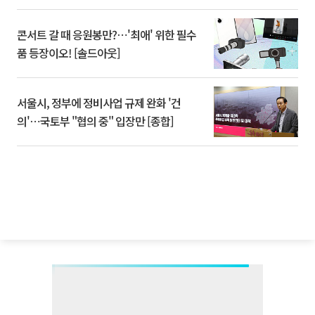
콘서트 갈 때 응원봉만?⋯'최애' 위한 필수
품 등장이오! [솔드아웃]
서울시, 정부에 정비사업 규제 완화 '건
의'⋯국토부 "협의 중" 입장만 [종합]